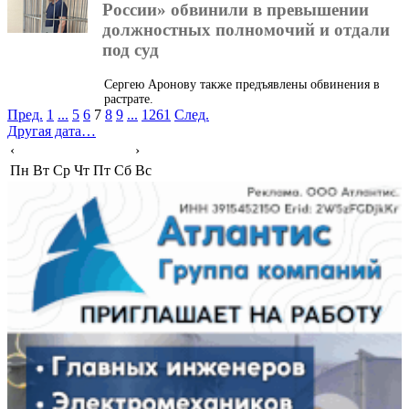
России» обвинили в превышении
должностных полномочий и отдали
под суд
Сергею Аронову также предъявлены обвинения в
растрате.
Пред.
1
...
5
6
7
8
9
...
1261
След.
Другая дата…
‹
›
Пн
Вт
Ср
Чт
Пт
Сб
Вс