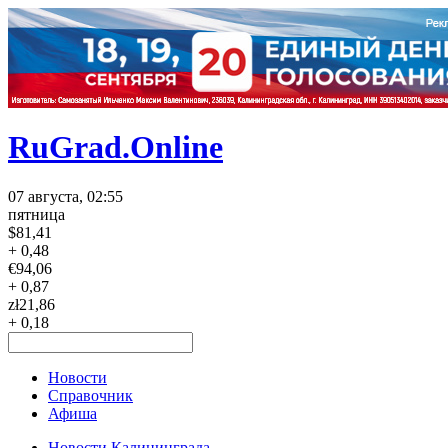
RuGrad.Online
07 августа, 02:55
пятница
$
81,41
+ 0,48
€
94,06
+ 0,87
zł
21,86
+ 0,18
Новости
Справочник
Афиша
Новости Калининграда