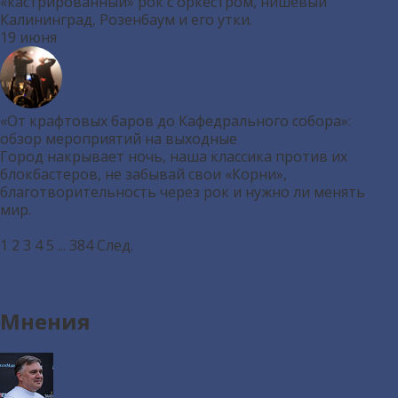
«кастрированный» рок с оркестром, нишевый
Калининград, Розенбаум и его утки.
19 июня
«От крафтовых баров до Кафедрального собора»:
обзор мероприятий на выходные
Город накрывает ночь, наша классика против их
блокбастеров, не забывай свои «Корни»,
благотворительность через рок и нужно ли менять
мир.
1
2
3
4
5
...
384
След.
Мнения