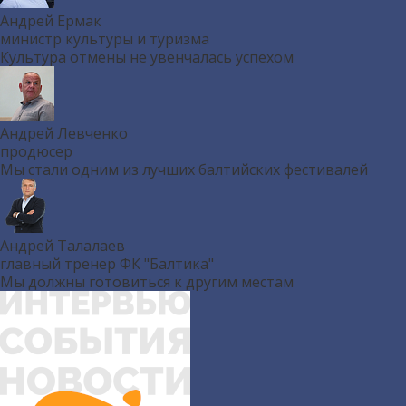
Андрей Ермак
министр культуры и туризма
Культура отмены не увенчалась успехом
Андрей Левченко
продюсер
Мы стали одним из лучших балтийских фестивалей
Андрей Талалаев
главный тренер ФК "Балтика"
Мы должны готовиться к другим местам