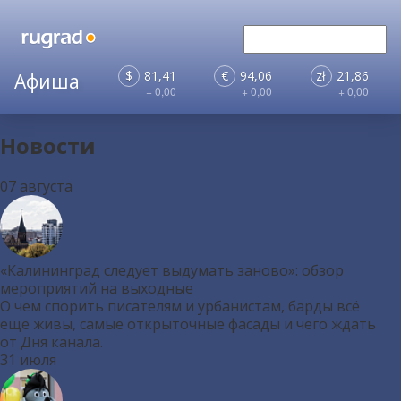
$
81,41
€
94,06
zł
21,86
+ 0,00
+ 0,00
+ 0,00
Новости
07 августа
«Калининград следует выдумать заново»: обзор
мероприятий на выходные
О чем спорить писателям и урбанистам, барды всё
еще живы, самые открыточные фасады и чего ждать
от Дня канала.
31 июля