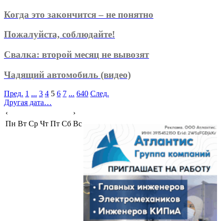
Когда это закончится – не понятно
Пожалуйста, соблюдайте!
Свалка: второй месяц не вывозят
Чадящий автомобиль (видео)
Пред.
1
...
3
4
5
6
7
...
640
След.
Другая дата…
‹
›
Пн
Вт
Ср
Чт
Пт
Сб
Вс