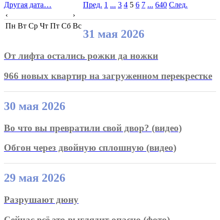
Другая дата…
Пред.
1
...
3
4
5
6
7
...
640
След.
‹
›
Пн
Вт
Ср
Чт
Пт
Сб
Вс
31 мая 2026
От лифта остались рожки да ножки
966 новых квартир на загруженном перекрестке
30 мая 2026
Во что вы превратили свой двор? (видео)
Обгон через двойную сплошную (видео)
29 мая 2026
Разрушают дюну
Сейчас всё это выглядит опасно (фото)