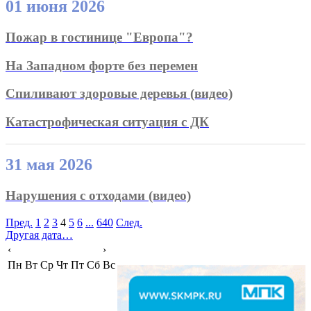
01 июня 2026
Пожар в гостинице "Европа"?
На Западном форте без перемен
Спиливают здоровые деревья (видео)
Катастрофическая ситуация с ДК
31 мая 2026
Нарушения с отходами (видео)
Пред.
1
2
3
4
5
6
...
640
След.
Другая дата…
‹
›
Пн
Вт
Ср
Чт
Пт
Сб
Вс