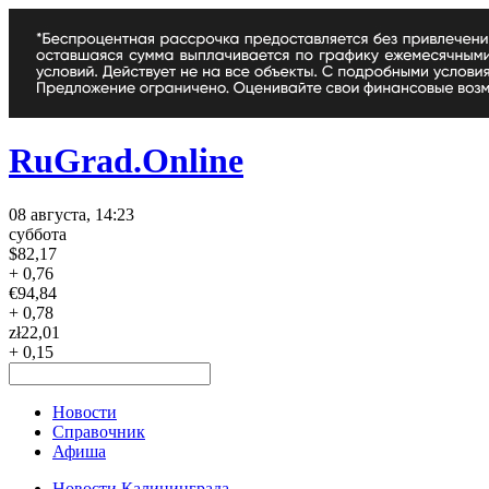
RuGrad.Online
08 августа, 14:23
суббота
$
82,17
+ 0,76
€
94,84
+ 0,78
zł
22,01
+ 0,15
Новости
Справочник
Афиша
Новости Калининграда