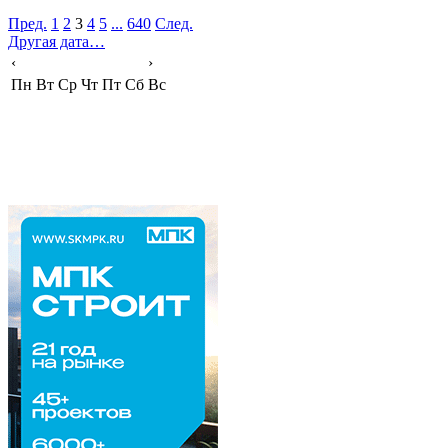
Пред.
1
2
3
4
5
...
640
След.
Другая дата…
‹
›
Пн
Вт
Ср
Чт
Пт
Сб
Вс