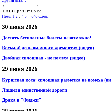
Другая дата…
‹
›
Пн
Вт
Ср
Чт
Пт
Сб
Вс
Пред.
1
2
3
4
5
...
640
След.
30 июня 2026
Достать бесплатные билеты невозможно!
Восьмой день ямочного «ремонта» (видео)
Двойная сплошная - не помеха (видео)
29 июня 2026
Куршская коса: сплошная разметка не помеха (ви
Лишили единственной дороги
Драка в "Фиджи"