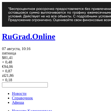
RuGrad.Online
07 августа, 10:16
пятница
$
81,41
+ 0,48
€
94,06
+ 0,87
zł
21,86
+ 0,18
Новости
Справочник
Афиша
Новости Калининграда