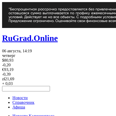
RuGrad.Online
06 августа, 14:19
четверг
$
80,93
-0,20
€
93,19
-0,39
zł
21,69
+ 0,03
Новости
Справочник
Афиша
Новости Калининграда