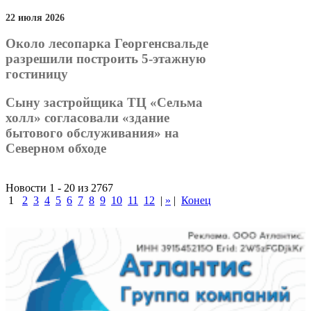
22 июля 2026
Около лесопарка Георгенсвальде
разрешили построить 5-этажную
гостиницу
Сыну застройщика ТЦ «Сельма
холл» согласовали «здание
бытового обслуживания» на
Северном обходе
Новости 1 - 20 из 2767
1
2
3
4
5
6
7
8
9
10
11
12
|
»
|
Конец