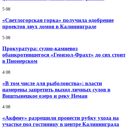
5 08
«Светлогорская горка» получила одобрение
проектов двух домов в Калининграде
5 08
Прокуратура: судно-камневоз
обанкротившегося «Геоизол-Фрахт» до сих стоит
в Пионерском
4 08
«В том числе для рыболовства»: власти
намерены запретить выход личных судов в
Виштынецкое озеро и реку Неман
4 08
«Акфену» разрешили провести рубку ухода на
участке под гостиницу в центре Калининграда