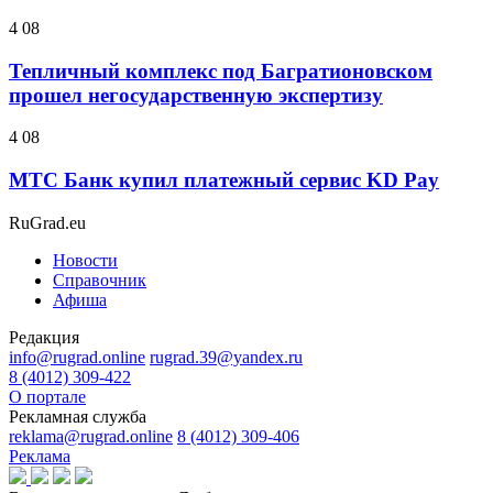
4 08
Тепличный комплекс под Багратионовском
прошел негосударственную экспертизу
4 08
МТС Банк купил платежный сервис KD Pay
RuGrad.eu
Новости
Справочник
Афиша
Редакция
info@rugrad.online
rugrad.39@yandex.ru
8 (4012) 309-422
О портале
Рекламная служба
reklama@rugrad.online
8 (4012) 309-406
Реклама