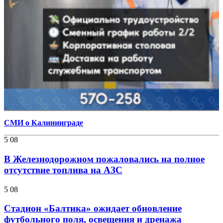
СМИ о Калининграде
5 08
В Железнодорожном пожаловались на полное
отсутствие топлива на АЗС
5 08
Стадион «Балтика» ожидает обновление
футбольного поля, освещения и дренажа