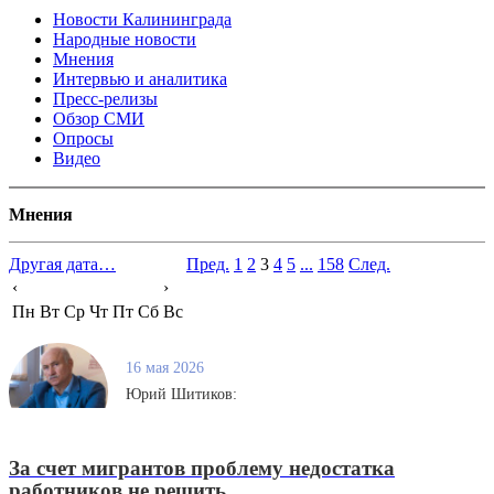
Новости Калининграда
Народные новости
Мнения
Интервью и аналитика
Пресс-релизы
Обзор СМИ
Опросы
Видео
Мнения
Другая дата…
Пред.
1
2
3
4
5
...
158
След.
‹
›
Пн
Вт
Ср
Чт
Пт
Сб
Вс
16 мая 2026
Юрий Шитиков:
За счет мигрантов проблему недостатка
работников не решить