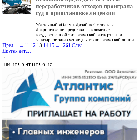
переработчиков отходов проиграла
суд о приостановке лицензии
Убыточный «Олимп-Дизайн» Святослава
Лавриненко не представил заключение
государственной экологической экспертизы и
санитарное заключение для технологической линии.
Пред.
1
...
11
12
13
14
15
...
1261
След.
Другая дата…
‹
›
Пн
Вт
Ср
Чт
Пт
Сб
Вс