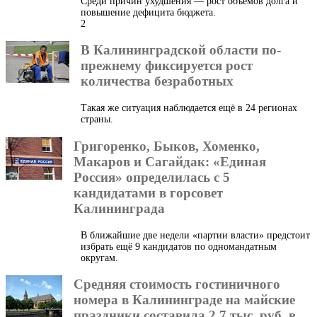
Среди причин ухудшения — рост объёмов долга и
повышение дефицита бюджета.
2
В Калининградской области по-
прежнему фиксируется рост
количества безработных
Такая же ситуация наблюдается ещё в 24 регионах
страны.
Григоренко, Быков, Хоменко,
Макаров и Сагайдак: «Единая
Россия» определилась с 5
кандидатами в горсовет
Калининграда
В ближайшие две недели «партии власти» предстоит
избрать ещё 9 кандидатов по одномандатным
округам.
Средняя стоимость гостиничного
номера в Калининграде на майские
праздники составила 2,7 тыс. руб. в