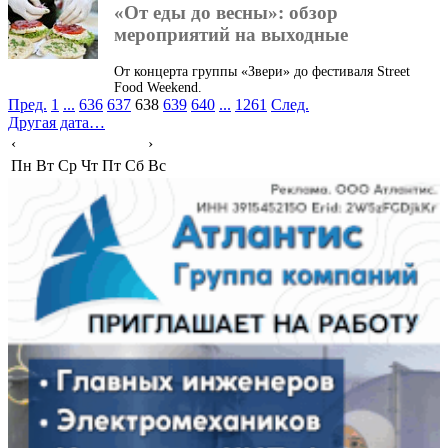
«От еды до весны»: обзор
мероприятий на выходные
От концерта группы «Звери» до фестиваля Street
Food Weekend.
Пред.
1
...
636
637
638
639
640
...
1261
След.
Другая дата…
‹
›
Пн
Вт
Ср
Чт
Пт
Сб
Вс