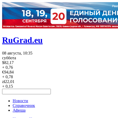
RuGrad.eu
08 августа, 10:35
суббота
$
82,17
+ 0,76
€
94,84
+ 0,78
zł
22,01
+ 0,15
Новости
Справочник
Афиша