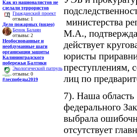
Как из националистов не
сделали террористов
подследственнос
Гражданский проект
отзывы: 1
министерства ре
Дело пожарных (видео)
Беник Балаян
М.А., подтвержда
отзывы: 2
Необоснованные и
действует кругов
необдуманные шаги
организации защиты
юристы приравни
Калининградского
побережья Балтики
преступлениям, 
Экологический патруль
отзывы: 0
лиц по предварит
#леспобеды2019
7). Наша область
федерального За
выбрала ошибочны
отсутствует глав