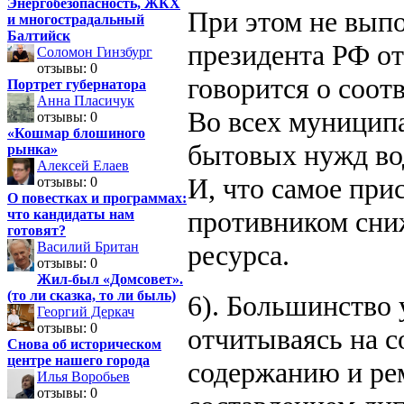
Энергобезопасность, ЖКХ
При этом не вып
и многострадальный
Балтийск
президента РФ от
Соломон Гинзбург
отзывы: 0
говорится о соотв
Портрет губернатора
Анна Пласичук
Во всех муниципа
отзывы: 0
«Кошмар блошиного
бытовых нужд вод
рынка»
Алексей Елаев
И, что самое при
отзывы: 0
О повестках и программах:
противником сни
что кандидаты нам
готовят?
ресурса.
Василий Британ
отзывы: 0
Жил-был «Домсовет».
(то ли сказка, то ли быль)
6). Большинство
Георгий Деркач
отзывы: 0
отчитываясь на с
Снова об историческом
центре нашего города
содержанию и ре
Илья Воробьев
отзывы: 0