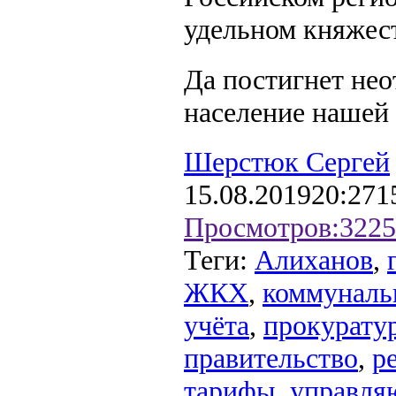
удельном княжест
Да постигнет нео
население нашей
Шерстюк Сергей
15.08.2019
20:27
1
Просмотров:
3225
Теги:
Алиханов
,
ЖКХ
,
коммуналь
учёта
,
прокурату
правительство
,
р
тарифы
,
управля