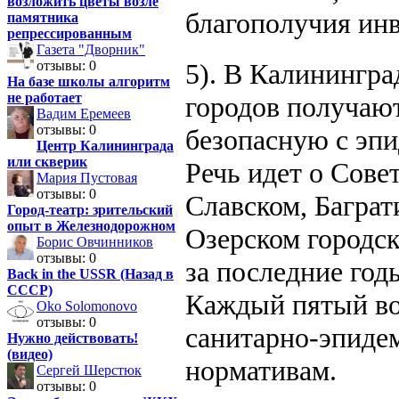
возложить цветы возле
благополучия инв
памятника
репрессированным
Газета "Дворник"
5). В Калинингра
отзывы: 0
На базе школы алгоритм
не работает
городов получают
Вадим Еремеев
отзывы: 0
безопасную с эпи
Центр Калининграда
или скверик
Речь идет о Сове
Мария Пустовая
отзывы: 0
Славском, Баграт
Город-театр: зрительский
опыт в Железнодорожном
Озерском городск
Борис Овчинников
отзывы: 0
за последние год
Back in the USSR (Назад в
СССР)
Каждый пятый вод
Oko Solomonovo
отзывы: 0
санитарно-эпиде
Нужно действовать!
(видео)
нормативам.
Сергей Шерстюк
отзывы: 0