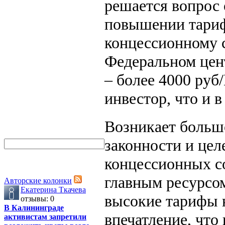
решается вопрос 
повышении тариф
концессионному 
Федеральном цен
– более 4000 руб
инвестор, что и в
Возникает большо
законности и цел
концессионных с
главным ресурсо
Авторские колонки
Екатерина Ткачева
высокие тарифы 
отзывы: 0
В Калининграде
впечатление, что
активистам запретили