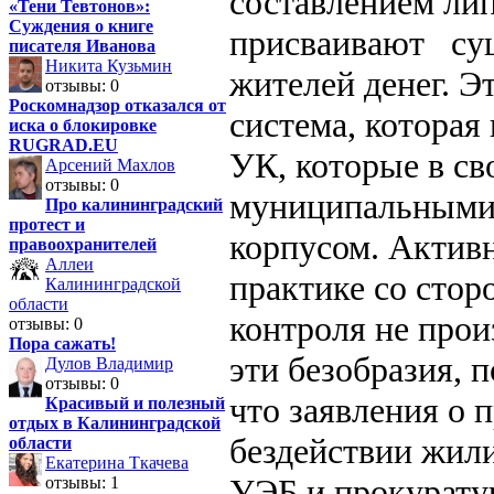
составлением ли
«Тени Тевтонов»:
Суждения о книге
присваивают сущ
писателя Иванова
Никита Кузьмин
жителей денег. Э
отзывы: 0
Роскомнадзор отказался от
система, которая
иска о блокировке
RUGRAD.EU
УК, которые в св
Арсений Махлов
отзывы: 0
муниципальными 
Про калининградский
протест и
корпусом. Актив
правоохранителей
Аллеи
практике со стор
Калининградской
области
контроля не прои
отзывы: 0
Пора сажать!
эти безобразия, п
Дулов Владимир
отзывы: 0
что заявления о 
Красивый и полезный
отдых в Калининградской
бездействии жил
области
Екатерина Ткачева
УЭБ и прокурату
отзывы: 1