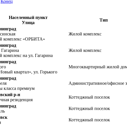
|
Конец
Населенный пункт
Тип
Улица
нинград
синская
Жилой комплекс
й комплекс «ОРБИТА»
нинград
 Гагарина
Жилой комплекс
 комплекс на ул. Гагарина
нинград
ого
Многоквартирный жилой до
овый квартал», ул. Горького
нинград
еля
Административное/офисное 
ы класса премиум
вский р-н
Коттеджный поселок
чная резиденция
нинград
Коттеджный поселок
иль
евск
Коттеджный поселок
и