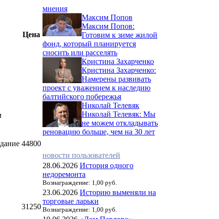
мнения
Максим Попов
Максим Попов:
Цена
Готовим к зиме жилой
фонд, который планируется
сносить или расселять
Кристина Захарченко
Кристина Захарченко:
Намерены развивать
проект с уважением к наследию
балтийского побережья
Николай Телевяк
Николай Телевяк: Мы
м
не можем откладывать
реновацию больше, чем на 30 лет
здание
44800
новости пользователей
28.06.2026
История одного
недоремонта
Вознаграждение: 1,00 руб.
23.06.2026
Историю выменяли на
торговые ларьки
31250
Вознаграждение: 1,00 руб.