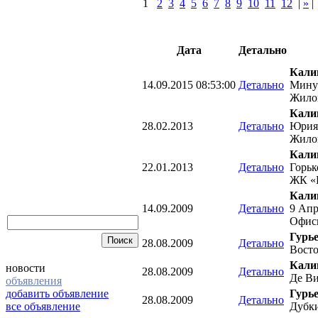
1
2
3
4
5
6
7
8
9
10
11
12
|
»
Дата
Детально
Кали
14.09.2015 08:53:00
Детально
Мину
Жило
Кали
28.02.2013
Детально
Юрия
Жилой
Кали
22.01.2013
Детально
Горьк
ЖК «Н
Кали
14.09.2009
Детально
9 Апр
Офис
Гурье
28.08.2009
Детально
Восто
Кали
новости
28.08.2009
Детально
Де В
объявления
добавить объявление
Гурь
28.08.2009
Детально
все объявление
Дубк