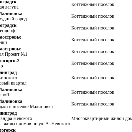
оградск
Коттеджный поселок
ая лагуна
 Малиновка
Коттеджный поселок
рудный город
оградск
Коттеджный поселок
ендорф
Заостровье
Коттеджный поселок
нки
Заостровье
Коттеджный поселок
ия Проект №1
логорск-2
Коттеджный поселок
во
нинград
жинского
Коттеджный поселок
овый квартал
 Малиновка
Коттеджный поселок
nhoff
 Малиновка
Коттеджный поселок
джи в поселке Малиновка
нинград
андра Невского
Многоквартирный жилой до
а жилых домов по ул. А. Невского
логорск