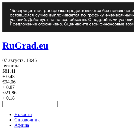
RuGrad.eu
07 августа, 18:45
пятница
$
81,41
+ 0,48
€
94,06
+ 0,87
zł
21,86
+ 0,18
Новости
Справочник
Афиша