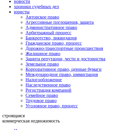
новости
хроники судебных дел
юристы
Авторское право
Агрессивные поглощения, защита
Административное право
Арбитражный процесс
Банкротство, ликвидация
Гражданское право, процесс
Дорожно-транспортные происшествия
Жилищное право
Защита репутации, чести и достоинства
Земельное право
Корпоративное право, ценные бумаги
Международное право, иммиграция
Налогообложение
Наследственное право
Регистрация компаний
Семейное право
Трудовое право
Уголовное право, процесс
строящаяся
коммерческая недвижимость