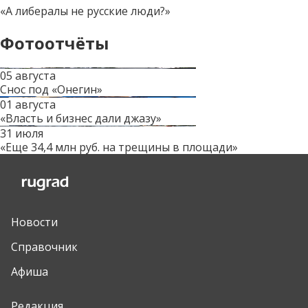
«А либералы не русские люди?»
Фотоотчёты
05 августа
Снос под «Онегин»
01 августа
«Власть и бизнес дали джазу»
31 июля
«Еще 34,4 млн руб. на трещины в площади»
Новости
Справочник
Афиша
Редакция