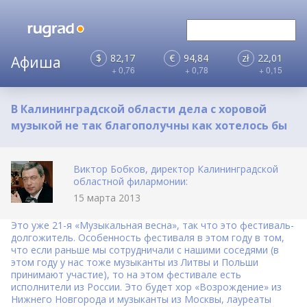
$
82,17
€
94,84
zł
22,01
+ 0,76
+ 0,78
+ 0,15
В Калининградской области дела с хоровой
музыкой не так благополучны как хотелось бы
Виктор Бобков, директор Калининградской
областной филармонии:
15 марта 2013
Это уже 21-я «Музыкальная весна», так что это фестиваль-
долгожитель. Особенность фестиваля в этом году в том,
что если раньше мы сотрудничали с нашими соседями (в
этом году у нас тоже музыканты из Литвы и Польши
принимают участие), то на этом фестивале есть
исполнители из России. Это будет хор «Возрождение» из
Нижнего Новгорода и музыканты из Москвы, лауреаты