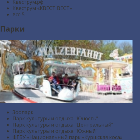
Квеструм.рф
Квеструм «КВЕСТ ВЕСТ»
все
5
Парки
Зоопарк
Парк культуры и отдыха "Юность"
Парк культуры и отдыха "Центральный"
Парк культуры и отдыха "Южный"
ФГБУ «Национальный парк «Куршская коса»