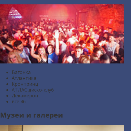
Вагонка
Атлантика
Кронпринц
АТЛАС диско-клуб
Декамерон
все
46
Музеи и галереи