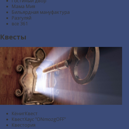
Гостиный двор
Мама Мия
Бильярдная мануфактура
Разгуляй
все
361
Квесты
КёнигКвест
КвестХаус "ONmozgOFF"
Квестория