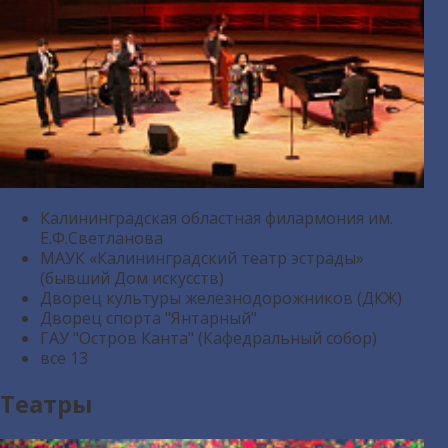
Калининградская областная филармония им.
Е.Ф.Светланова
МАУК «Калининградский театр эстрады»
(бывший Дом искусств)
Дворец культуры железнодорожников (ДКЖ)
Дворец спорта "Янтарный"
ГАУ "Остров Канта" (Кафедральный собор)
все
13
Театры