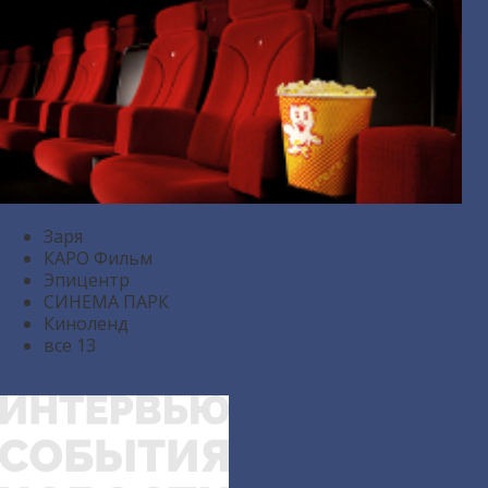
Заря
КАРО Фильм
Эпицентр
СИНЕМА ПАРК
Киноленд
все
13