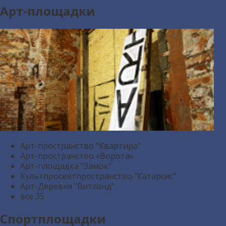
Арт-площадки
Арт-пространство "Квартира"
Арт-пространство «Ворота»
Арт-площадка "Замок"
Культпросветпространство "Катарсис"
Арт-Деревня "Витланд"
все
35
Спортплощадки