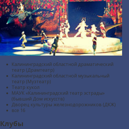
Калининградский областной драматический
театр (Драмтеатр)
Калининградский областной музыкальный
театр (Музтеатр)
Театр кукол
МАУК «Калининградский театр эстрады»
(бывший Дом искусств)
Дворец культуры железнодорожников (ДКЖ)
все
16
Клубы