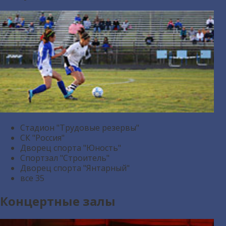
Стадион "Трудовые резервы"
СК "Россия"
Дворец спорта "Юность"
Спортзал "Строитель"
Дворец спорта "Янтарный"
все
35
Концертные залы