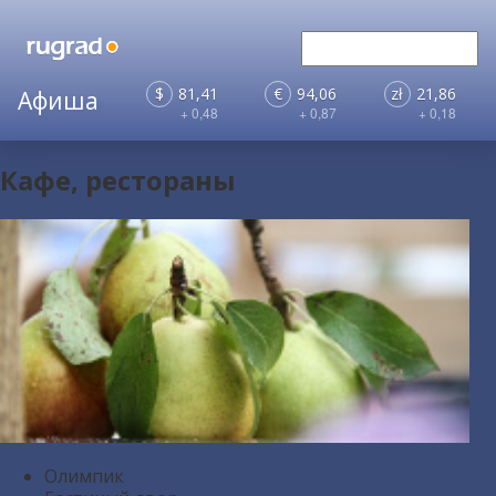
$
81,41
€
94,06
zł
21,86
+ 0,48
+ 0,87
+ 0,18
Кафе, рестораны
Олимпик