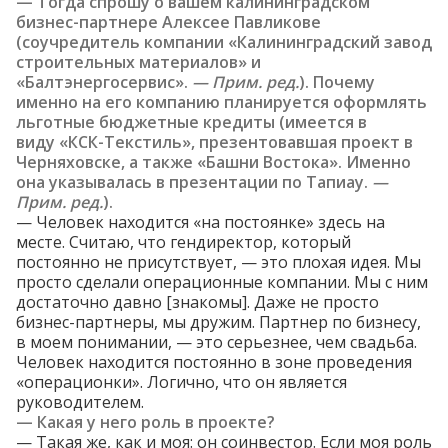
— Тогда спрошу о вашем калининградском
бизнес-партнере Алексее Павликове
(соучредитель компании «Калининградский завод
строительных материалов» и
«Балтэнергосервис».
— Прим. ред.
).
Почему
именно на его компанию
планируется
оформлять
льготные бюджетные кредиты (имеется в
виду «КСК-Текстиль», презентовавшая проект в
Черняховске, а также «Башни Востока». Именно
она указывалась в презентации по Тапиау.
—
П
рим. ред.
).
— Человек находится «на постоянке» здесь на
месте. Считаю, что гендиректор, который
постоянно не присутствует, — это плохая идея. Мы
просто сделали операционные компании. Мы с ним
достаточно давно [знакомы]. Даже не просто
бизнес-партнеры, мы дружим. Партнер по бизнесу,
в моем понимании, — это серьезнее, чем свадьба.
Человек находится постоянно в зоне проведения
«операционки». Логично, что он является
руководителем.
— Какая у него роль в проекте?
— Такая же, как и моя: он соинвестор. Если моя роль