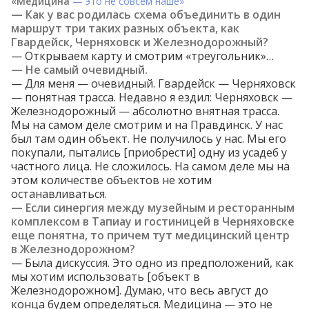
«Медицина
— это не совсем наше»
— Как у вас родилась схема объединить в один
маршрут три таких разных объекта, как
Гвардейск, Черняховск и Железнодорожный?
— Открываем карту и смотрим «треугольник»…
— Не самый очевидный.
— Для меня — очевидный. Гвардейск — Черняховск
— понятная трасса. Недавно я ездил: Черняховск —
Железнодорожный — абсолютно внятная трасса.
Мы на самом деле смотрим и на Правдинск. У нас
был там один объект. Не получилось у нас. Мы его
покупали, пытались [приобрести] одну из усадеб у
частного лица. Не сложилось. На самом деле мы на
этом количестве объектов не хотим
останавливаться.
— Если синергия между музейным и ресторанным
комплексом в Тапиау и гостиницей в Черняховске
еще понятна, то причем тут медицинский центр
в Железнодорожном?
— Была дискуссия. Это одно из предположений, как
мы хотим использовать [объект в
Железнодорожном]. Думаю, что весь август до
конца будем определяться. Медицина — это не