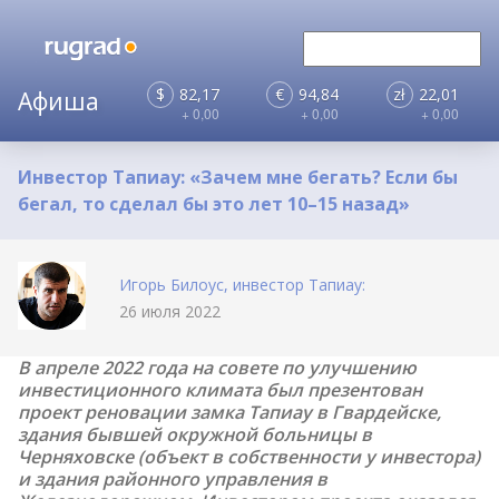
$
82,17
€
94,84
zł
22,01
+ 0,00
+ 0,00
+ 0,00
Инвестор Тапиау: «Зачем мне бегать? Если бы
бегал, то сделал бы это лет 10–15 назад»
Игорь Билоус, инвестор Тапиау:
26 июля 2022
В апреле 2022 года на совете по улучшению
инвестиционного климата был презентован
проект реновации замка Тапиау в Гвардейске,
здания бывшей окружной больницы в
Черняховске (объект в собственности у инвестора)
и здания районного управления в