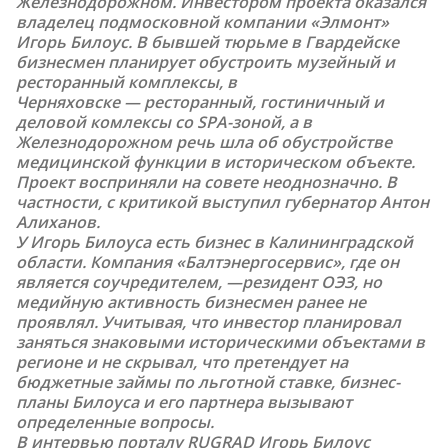
Железнодорожном. Инвестором проекта оказался
владелец подмосковной компании «Элмонт»
Игорь Билоус
. В бывшей тюрьме в Гвардейске
бизнесмен планирует обустроить музейный и
ресторанный комплексы, в
Черняховске
—
ресторанный, гостиничный и
деловой комлексы со SPA-зоной, а в
Железнодорожном речь шла об обустройстве
медицинской функции в историческом объекте.
Проект восприняли на совете неоднозначно. В
частности, с критикой
выступил
губернатор Антон
Алиханов.
У Игорь Билоуса есть бизнес в Калининградской
области. Компания «Балтэнергосервис», где он
является соучредителем,
—
резидент ОЭЗ, но
медийную активность бизнесмен ранее не
проявлял. Учитывая, что инвестор планировал
заняться знаковыми историческими объектами в
регионе и не скрывал, что претендует на
бюджетные займы по льготной ставке, бизнес-
планы Билоуса и его партнера вызывают
определенные вопросы.
В интервью порталу RUGRAD Игорь Билоус