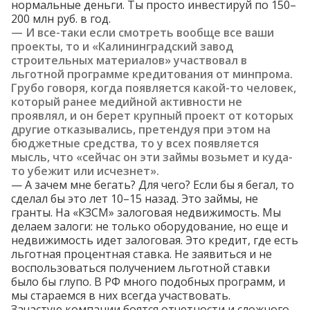
нормальные деньги. Ты просто инвестируй по 150–
200 млн руб. в год.
— И все-таки если смотреть вообще все ваши
проекты, то и «Калининградский завод
строительных материалов»
участвовал
в
льготной программе кредитования от минпрома.
Грубо говоря, когда появляется какой-то человек,
который ранее медийной активности не
проявлял, и он берет крупный проект от которых
другие отказывались, претендуя при этом на
бюджетные средства, то у всех появляется
мысль, что «сейчас он эти займы возьмет и куда-
то убежит или исчезнет».
— А зачем мне бегать? Для чего? Если бы я бегал, то
сделал бы это лет 10–15 назад. Это займы, не
гранты. На «КЗСМ» залоговая недвижимость. Мы
делаем залоги: не только оборудование, но еще и
недвижимость идет залоговая. Это кредит, где есть
льготная процентная ставка. Не заявиться и не
воспользоваться получением льготной ставки
было бы глупо. В РФ много подобных программ, и
мы стараемся в них всегда участвовать.
Зачастую компании боятся отчетности и сложного