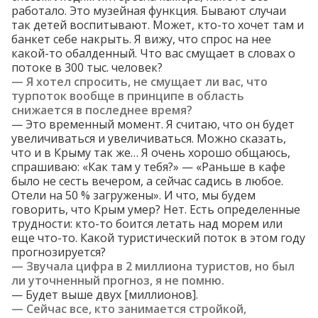
работало. Это музейная функция. Бывают случаи
так детей воспитывают. Может, кто-то хочет там и
банкет себе накрыть. Я вижу, что спрос на нее
какой-то обалденный. Что вас смущает в словах о
потоке в 300 тыс. человек?
— Я хотел спросить, не смущает ли вас, что
турпоток вообще в принципе в область
снижается
в последнее время?
— Это временный момент. Я считаю, что он будет
увеличиваться и увеличиваться. Можно сказать,
что и в Крыму так же… Я очень хорошо общаюсь,
спрашиваю: «Как там у тебя?» — «Раньше в кафе
было не сесть вечером, а сейчас садись в любое.
Отели на 50 % загружены». И что, мы будем
говорить, что Крым умер? Нет. Есть определенные
трудности: кто-то боится летать над морем или
еще что-то. Какой туристический поток в этом году
прогнозируется?
—
Звучала
цифра в 2 миллиона туристов, но был
ли уточненный прогноз, я не помню.
— Будет выше двух [миллионов].
— Сейчас все, кто занимается стройкой,