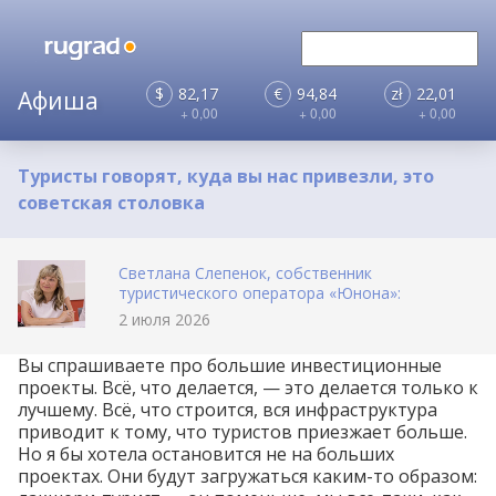
$
82,17
€
94,84
zł
22,01
+ 0,00
+ 0,00
+ 0,00
Туристы говорят, куда вы нас привезли, это
советская столовка
Светлана Слепенок, собственник
туристического оператора «Юнона»:
2 июля 2026
Вы спрашиваете про большие инвестиционные
проекты. Всё, что делается, — это делается только к
лучшему. Всё, что строится, вся инфраструктура
приводит к тому, что туристов приезжает больше.
Но я бы хотела остановится не на больших
проектах. Они будут загружаться каким-то образом: