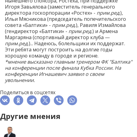
нынешнего спонсора, Ростеха, при поддержке
Игоря Завьялова (заместитель генерального
директора госкорпорации «Ростех» -
прим.ред
.),
Ильи Мясникова (председатель попечительского
совета «Балтики» -
прим.ред.
), Равиля Измайлова
(гендиректор «Балтики» -
прим.ред.
) и Армена
Маргаряна (спортивный директор клуба —
прим.ред.
)... Надеюсь, болельщики их поддержат.
Эти ребята могут построить на долгие годы
хорошую команду в городе и регионе.
*мнение высказано главным тренером ФК "Балтика"
на
конференции
после финала Кубка России. На
конференции Игнашевич заявил о своем
увольнении
.
Поделиться в соцсетях
Другие мнения