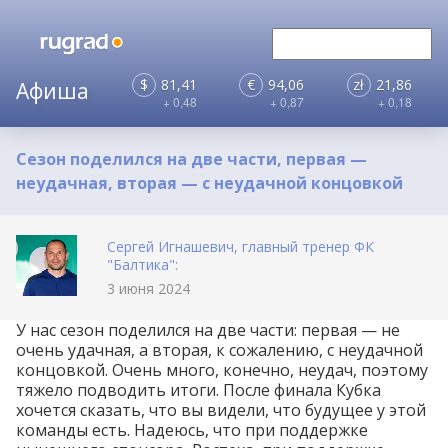
$
81,41
€
94,06
zł
21,86
+ 0,48
+ 0,87
+ 0,18
Сезон поделился на две части, первая —
неудачная, вторая — с неудачной концовкой
Сергей Игнашевич, главный тренер ФК
"Балтика":
3 июня 2024
У нас сезон поделился на две части: первая — не
очень удачная, а вторая, к сожалению, с неудачной
концовкой. Очень много, конечно, неудач, поэтому
тяжело подводить итоги. После финала Кубка
хочется сказать, что вы видели, что будущее у этой
команды есть. Надеюсь, что при поддержке