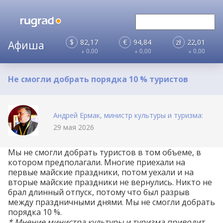
$
82,17
€
94,84
zł
22,01
+ 0,00
+ 0,00
+ 0,00
Не смогли добрать порядка 10 % туристов
Андрей Ермак, министр культуры и туризма:
29 мая 2026
Мы не смогли добрать туристов в том объеме, в
котором предполагали. Многие приехали на
первые майские праздники, потом уехали и на
вторые майские праздники не вернулись. Никто не
брал длинный отпуск, потому что был разрыв
между праздничными днями. Мы не смогли добрать
порядка 10 %.
* Мнение министра культуры и туризма
приводит