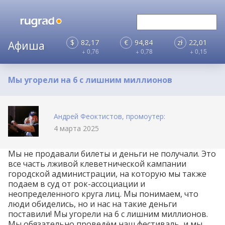
$
82,17
€
94,84
zł
22,01
+ 0,76
+ 0,78
+ 0,15
Мы угорели на 6 с лишним миллионов
Андрей Феоктистов, промоутер:
4 марта 2025
Мы не продавали билеты и деньги не получали. Это
все часть лживой клеветнической кампании
городской администрации, на которую мы также
подаем в суд от рок-ассоциации и
неопределенного круга лиц. Мы понимаем, что
люди обиделись, но и нас на такие деньги
поставили! Мы угорели на 6 с лишним миллионов.
Мы обязательно проведём наш фестиваль, и мы