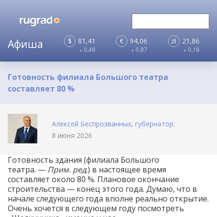
$
81,41
€
94,06
zł
21,86
+ 0,48
+ 0,87
+ 0,18
Готовность филиала Большого театра
составляет 80 %
Алексей Беспрозванных, губернатор:
8 июня 2026
Готовность здания (филиала Большого
театра. —
Прим. ред
.) в настоящее время
составляет около 80 %. Плановое окончание
строительства — конец этого года. Думаю, что в
начале следующего года вполне реально открытие.
Очень хочется в следующем году посмотреть