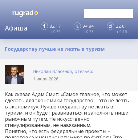
$
82,17
€
94,84
zł
22,01
+ 0,76
+ 0,78
+ 0,15
Государству лучше не лезть в туризм
Николай Власенко, отельер:
1 июля 2026
Как сказал Адам Смит: «Самое главное, что может
сделать для экономики государство – это не лезть
в экономику». Лучше государству не лезть в
туризм, и он будет развиваться и заполнять ниши
рыночным путем. Не искусственно
стимулированным, не навязанным.
Понятно, что есть федеральные проекты –
подготовка к чемпионату мира по футболу. Это