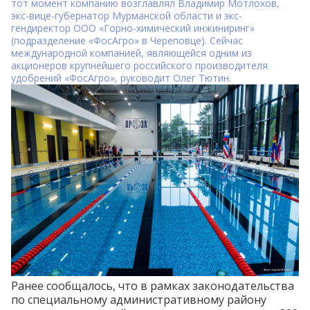
тот момент компанию возглавлял Владимир Мотлохов,
экс-вице-губернатор Мурманской области и экс-
гендиректор ООО «Горно-химический инжиниринг»
(подразделение «ФосАгро» в Череповце). Сейчас
международной компанией, являющейся одним из
акционеров крупнейшего российского производителя
удобрений «ФосАгро», руководит Олег Тютин.
Ранее сообщалось, что в рамках законодательства
по специальному административному району