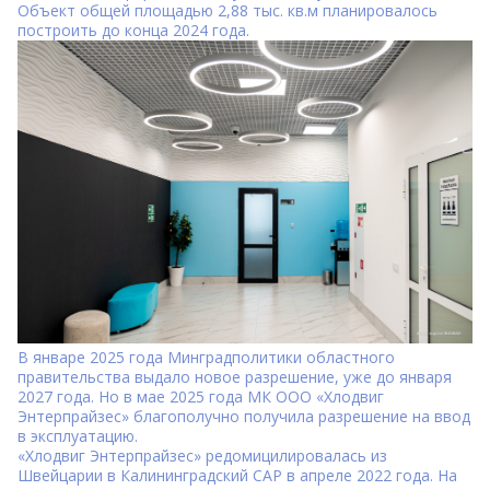
Объект общей площадью 2,88 тыс. кв.м планировалось
построить до конца 2024 года.
В январе 2025 года Минградполитики областного
правительства выдало новое разрешение, уже до января
2027 года. Но в мае 2025 года МК ООО «Хлодвиг
Энтерпрайзес» благополучно получила
разрешение
на ввод
в эксплуатацию.
«Хлодвиг Энтерпрайзес»
редомицилировалась
из
Швейцарии в Калининградский САР в апреле 2022 года. На