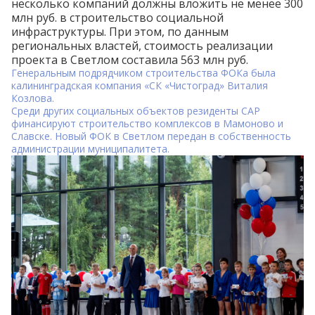
несколько компаний должны вложить не менее 300
млн руб. в строительство социальной
инфраструктуры. При этом, по данным
региональных властей, стоимость реализации
проекта в Светлом составила 563 млн руб.
Генеральным подрядчиком строительства ФОКа была
калининградская компания «СК
«Чистоград»
Виталия
Козлова.
Среди других социальных объектов резиденты САР
финансируют
строительство комплексов в Мамоново и
Славске. Новый ФОК в Светлом передан в собственность
администрации муниципалитета.