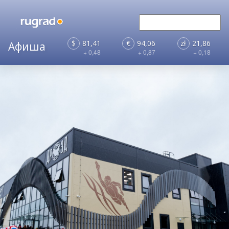
$
81,41
€
94,06
zł
21,86
+ 0,48
+ 0,87
+ 0,18