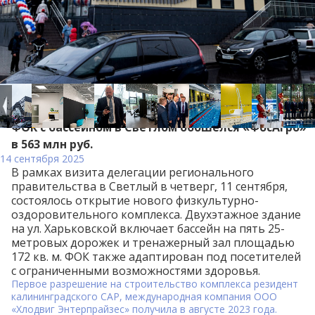
ФОК с бассейном в Светлом обошелся «ФосАгро»
в 563 млн руб.
14 сентября 2025
В рамках визита делегации регионального
правительства в Светлый в четверг, 11 сентября,
состоялось открытие нового физкультурно-
оздоровительного комплекса. Двухэтажное здание
на ул. Харьковской включает бассейн на пять 25-
метровых дорожек и тренажерный зал площадью
172 кв. м. ФОК также адаптирован под посетителей
с ограниченными возможностями здоровья.
Первое разрешение на строительство комплекса резидент
калининградского САР, международная компания ООО
«Хлодвиг Энтерпрайзес»
получила
в августе 2023 года.