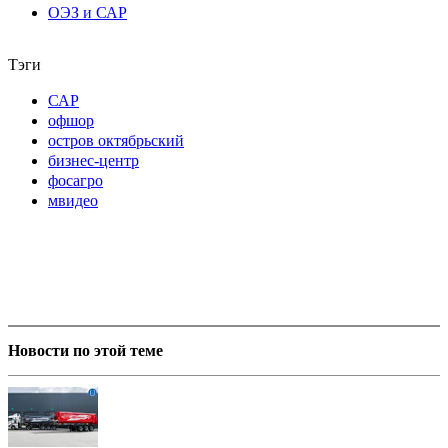
ОЭЗ и САР
Тэги
САР
офшор
остров октябрьский
бизнес-центр
фосагро
мвидео
Новости по этой теме