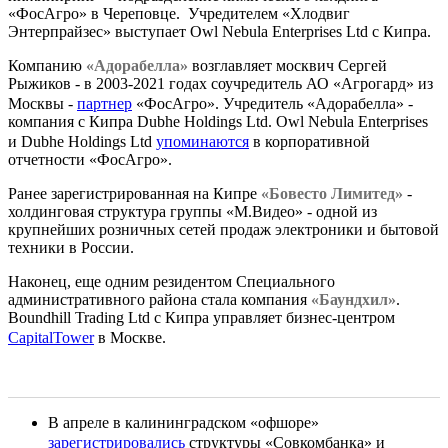
«ФосАгро» в Череповце. Учредителем «Хлодвиг
Энтерпрайзес» выступает Owl Nebula Enterprises Ltd с Кипра.
Компанию
«Адорабелла»
возглавляет москвич Сергей
Рыжиков - в 2003-2021 годах соучредитель АО «Агрогард» из
Москвы -
партнер
«ФосАгро». Учредитель «Адорабелла» -
компания с Кипра Dubhe Holdings Ltd. Owl Nebula Enterprises
и Dubhe Holdings Ltd
упоминаются
в корпоративной
отчетности «ФосАгро».
Ранее зарегистрированная на Кипре
«Бовесто Лимитед»
-
холдинговая структура группы «М.Видео» - одной из
крупнейших розничных сетей продаж электроники и бытовой
техники в России.
Наконец, еще одним резидентом Специального
административного района стала компания
«Баундхил»
.
Boundhill Trading Ltd c Кипра управляет бизнес-центром
CapitalTower
в Москве.
В апреле в калининградском «офшоре»
зарегистрировались
структуры «Совкомбанка» и