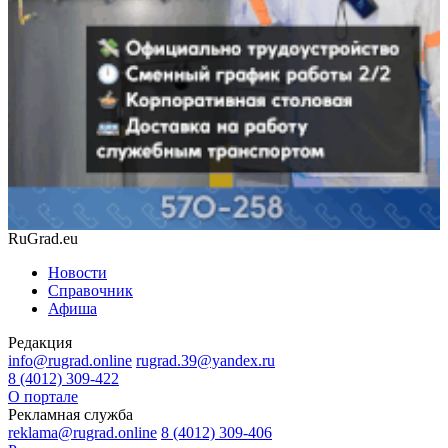
RuGrad.eu
Новости
Справочник
Афиша
Редакция
info@rugrad.online
rugrad.39@yandex.ru
8 (4012) 309-422
О портале
Рекламная служба
reklama@rugrad.online
8 (4012) 309-406