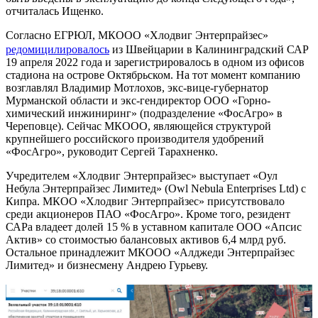
отчиталась Ищенко.
Согласно ЕГРЮЛ, МКООО «Хлодвиг Энтерпрайзес»
редомицилировалось
из Швейцарии в Калининградский САР
19 апреля 2022 года и зарегистрировалось в одном из офисов
стадиона на острове Октябрьском. На тот момент компанию
возглавлял Владимир Мотлохов, экс-вице-губернатор
Мурманской области и экс-гендиректор ООО «Горно-
химический инжиниринг» (подразделение «ФосАгро» в
Череповце). Сейчас МКООО, являющейся структурой
крупнейшего российского производителя удобрений
«ФосАгро», руководит Сергей Тарахненко.
Учредителем «Хлодвиг Энтерпрайзес» выступает «Оул
Небула Энтерпрайзес Лимитед» (Owl Nebula Enterprises Ltd) с
Кипра. МКОО «Хлодвиг Энтерпрайзес» присутствовало
среди акционеров ПАО «ФосАгро». Кроме того, резидент
САРа владеет долей 15 % в уставном капитале ООО «Апсис
Актив» со стоимостью балансовых активов 6,4 млрд руб.
Остальное принадлежит МКООО «Алджеди Энтерпрайзес
Лимитед» и бизнесмену Андрею Гурьеву.