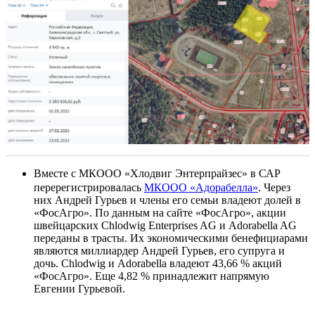
Вместе с МКООО «Хлодвиг Энтерпрайзес» в САР
перерегистрировалась
МКООО «Адорабелла»
. Через
них Андрей Гурьев и члены его семьи владеют долей в
«ФосАгро». По данным на сайте «ФосАгро», акции
швейцарских Chlodwig Enterprises AG и Adorabella AG
переданы в трасты. Их экономическими бенефициарами
являются миллиардер Андрей Гурьев, его супруга и
дочь. Chlodwig и Adorabella владеют 43,66 % акций
«ФосАгро». Еще 4,82 % принадлежит напрямую
Евгении Гурьевой.