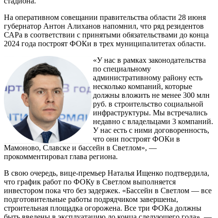
стадиона.
На оперативном совещании правительства области 28 июня
губернатор Антон Алиханов напомнил, что ряд резидентов
САРа в соответствии с принятыми обязательствами до конца
2024 года построят ФОКи в трех муниципалитетах области.
«У нас в рамках законодательства
по специальному
административному району есть
несколько компаний, которые
должны вложить не менее 300 млн
руб. в строительство социальной
инфраструктуры. Мы встречались
недавно с владельцами 3 компаний.
У нас есть с ними договоренность,
что они построят ФОКи в
Мамоново, Славске и бассейн в Светлом», —
прокомментировал глава региона.
В свою очередь, вице-премьер Наталья Ищенко подтвердила,
что график работ по ФОКу в Светлом выполняется
инвестором пока что без задержек. «Бассейн в Светлом — все
подготовительные работы подрядчиком завершены,
строительная площадка огорожена. Все три ФОКа должны
быть введены в эксплуатацию до конца следующего года», —