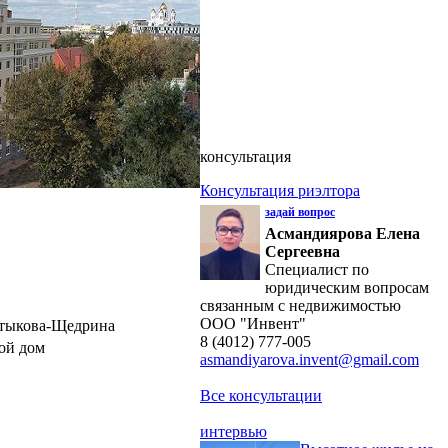
консультация
Консультация риэлтора
задай вопрос
Асмандиярова Елена
Сергеевна
Специалист по
юридическим вопросам
связанным с недвижимостью
ООО "Инвент"
алтыкова-Щедрина
8 (4012) 777-005
ой дом
asmandiyarova.invent@gmail.com
Все консультации
интервью