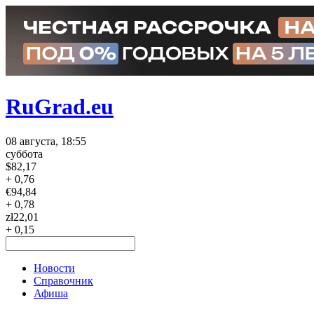
RuGrad.eu
08 августа, 18:55
суббота
$
82,17
+ 0,76
€
94,84
+ 0,78
zł
22,01
+ 0,15
Новости
Справочник
Афиша