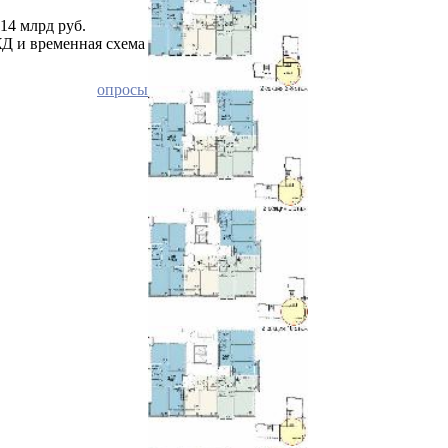
,14 млрд руб.
ЖД и временная схема
опросы