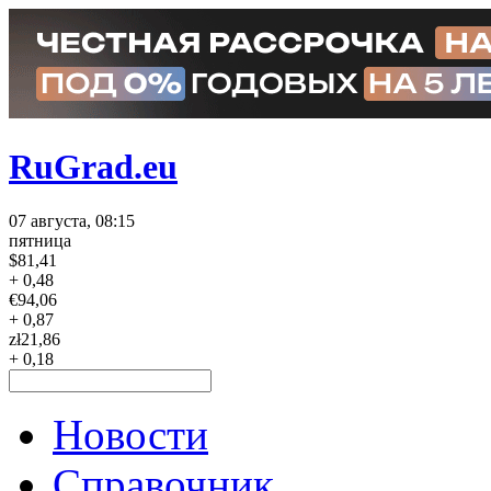
RuGrad.eu
07 августа, 08:15
пятница
$
81,41
+ 0,48
€
94,06
+ 0,87
zł
21,86
+ 0,18
Новости
Справочник