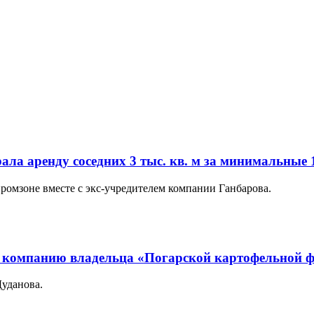
а аренду соседних 3 тыс. кв. м за минимальные 1
омзоне вместе с экс-учредителем компании Ганбарова.
ь компанию владельца «Погарской картофельной 
уданова.