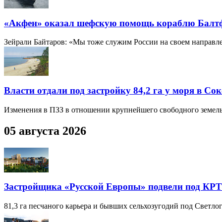
«Акфен» оказал шефскую помощь кораблю Балт
Зейрали Байтаров: «Мы тоже служим России на своем направл
Власти отдали под застройку 84,2 га у моря в Со
Изменения в ПЗЗ в отношении крупнейшего свободного земельн
05 августа 2026
Застройщика «Русской Европы» подвели под КРТ
81,3 га песчаного карьера и бывших сельхозугодий под Светл