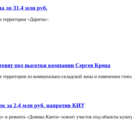
 до 31,4 млн руб.
а территории «Дариты».
товят под высотки компании Сергея Креца
е территории из коммунально-складской зоны и изменении генпл
ок за 2,4 млн руб. напротив КИУ
 и ремонта «Домика Канта» освоит участок под объекты культу