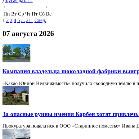
Другая дата…
‹
›
Пн
Вт
Ср
Чт
Пт
Сб
Вс
1
2
3
4
5
...
211
След.
07 августа 2026
Компания владельца шоколадной фабрики выиграл
«Какао Юнион Недвижимость» получило свободную землю в пр
За опасные руины имения Корбен хотят привлеч
Прокуратура подала иск к ООО «Старинное поместье» Ивана Д