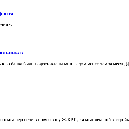
флота
ении».
кольниках
ого банка были подготовлены минградом менее чем за месяц (ф
огорском перевели в новую зону Ж-КРТ для комплексной застрой