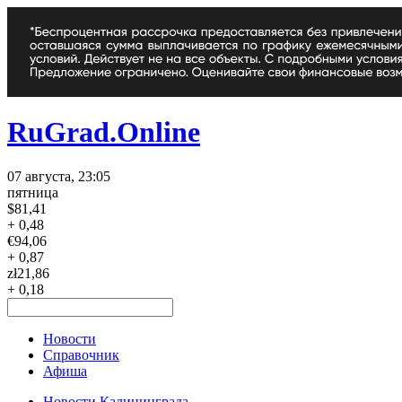
RuGrad.Online
07 августа, 23:05
пятница
$
81,41
+ 0,48
€
94,06
+ 0,87
zł
21,86
+ 0,18
Новости
Справочник
Афиша
Новости Калининграда