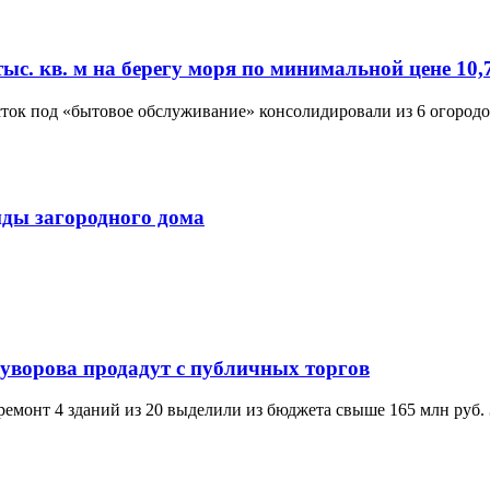
ыс. кв. м на берегу моря по минимальной цене 10,
асток под «бытовое обслуживание» консолидировали из 6 огород
нды загородного дома
уворова продадут с публичных торгов
 ремонт 4 зданий из 20 выделили из бюджета свыше 165 млн руб.