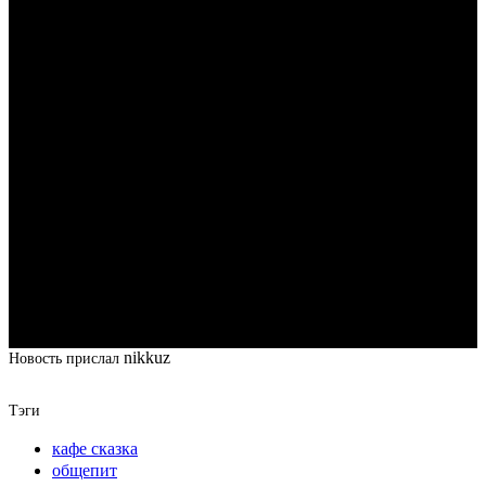
nikkuz
Новость прислал
Тэги
кафе сказка
общепит