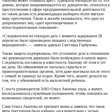
Акопова может отбывать арест. Адвокаты напирали на то, что
деяние, которое инкриминируется их доверителю, относится к
преступлениям в сфере предпринимательской деятельности:
по таким делам есть рекомендации выбирать более мягкую
меру пресечения. Также в жалобе указывалось, что одно из
допрошенных лиц «дает противоречивые и
непоследовательные показания».
«Следователем на текущую дату с момента задержания 28
апреля не было произведено никаких следственных
мероприятий», — заявила адвокат Светлана Горбунова.
Также защита подчеркивала, что уголовное дело в отношении
экс-руководителя дирекции было возбуждено в начале марта.
Следователь поставила в известность Акопову об этом в тот
же день. Но обвиняемая не пыталась скрыться от
правоохранительных органов, хотя даже выезжала после этого
с семьей за границу на отдых. Кроме того, акцент делался на
том, что у обвиняемой есть малолетний ребенок.
С поста руководителя АНО Ольга Акопова ушла, а значит,
воспользоваться служебным положением, чтобы повлиять на
возможных свидетелей, не может.
Сама Ольга Акопова не признает вины и заявила, что такая
мера пресечения была избрана «исключительно с целью