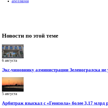
апелляция
Новости по этой теме
6 августа
Экс-чиновнику администрации Зеленоградска не 
5 августа
Арбитраж взыскал с «Геоизола» более 3,17 млрд 