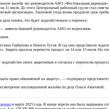
ционную жалобу экс-руководителя АНО «Фестивальная дирекция
 на 11 июля. До этого Центральный районный суд не стал смягч
еской организации. Акоповой тогда вновь продлили срок пребы
 дала понять, что будет ходатайствовать о переносе.
», — заявила бывший руководитель АНО по видеосвязи.
вания.
ана Горбунова и Никита Тугов. В суд они представили ходатайс
ти». Защита просила перенести процесс на 14 или 15 июля. На 
т ходатайство своих защитников и согласна с переносом процесс
ушать право обвиняемой на защиту», — подчеркнул представител
 рассмотрение апелляционной жалобы по делу Ольги Акоповой.
уждено
в марте 2025 года. В конце апреля она была задержана с
о ч. 4 ст. 159 УК РФ (мошенничество в особо крупном размере)