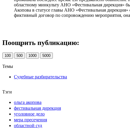
областному минкульту АНО «Фестивальная дирекция» был
Акопова в статусе главы АНО «Фестивальная дирекция» с 
фиктивный договор по сопровождению мероприятия, она 
Поощрить публикацию:
100
500
1000
5000
Темы
Судебные разбирательства
Тэги
ольга акопова
фестивальная дирекция
уголовное дело
мера пресечения
областной суд