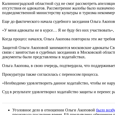
Калининградский областной суд не смог рассмотреть апелля
отсутствия ее адвокатов. Рассмотрение жалобы было назначено
подведомственной министерству культуры и туризма некоммерч
Еще до фактического начала судебного заседания Ольга Акопова
«У меня адвокаты не в курсе… Я не буду без них участвовать
Когда процесс начался, Ольга Акопова повторила эти же требо
Защитой Ольги Акоповой занимаются московские адвокаты Светл
связи с занятостью в судебных заседаниях в Московской облас
документы были представлены в ходатайствах.
Ольга Акопова, в свою очередь, подтвердила, что поддерживае
Прокуратура также согласилась с переносом процесса.
«Необходимо удовлетворить данное ходатайство, чтобы не нар
Суд в результате удовлетворил ходатайство защиты и перенес
Уголовное дело в отношении Ольги Акоповой
было возб
проживала последнее время. Ей предъявлено обвинение п