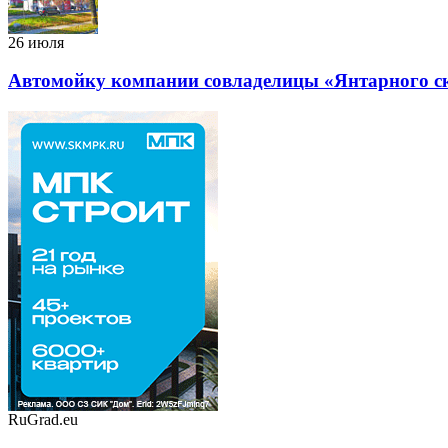
26 июля
Автомойку компании совладелицы «Янтарного ск
RuGrad.eu