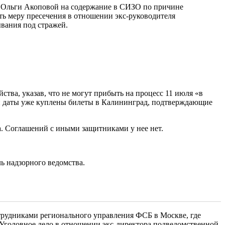
» Ольги Акоповой на содержание в СИЗО по причине
ать меру пресечения в отношении экс-руководителя
вания под стражей.
тва, указав, что не могут прибыть на процесс 11 июля «в
эти даты уже куплены билеты в Калининград, подтверждающие
а. Соглашений с иными защитниками у нее нет.
ь надзорного ведомства.
отрудниками регионального управления ФСБ в Москве, где
. Уголовное дело в отношении экс-директора подведомственной