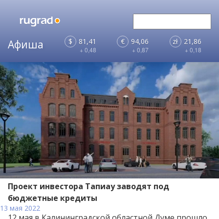
$
81,41
€
94,06
zł
21,86
+ 0,48
+ 0,87
+ 0,18
Проект инвестора Тапиау заводят под
бюджетные кредиты
13 мая 2022
12 мая в Калининградской областной Думе прошло