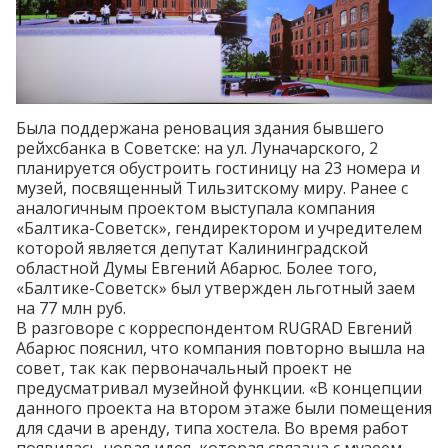
Была поддержана реновация здания бывшего
рейхсбанка в Советске: на ул. Луначарского, 2
планируется обустроить гостиницу на 23 номера и
музей, посвященный Тильзитскому миру. Ранее с
аналогичным проектом выступала компания
«Балтика-Советск», гендиректором и учредителем
которой является депутат Калининградской
областной Думы Евгений Абарюс. Более того,
«Балтике-Советск» был
утвержден
льготный заем
на 77 млн руб.
В разговоре с корреспондентом RUGRAD Евгений
Абарюс пояснил, что компания повторно вышла на
совет, так как первоначальный проект не
предусматривал музейной функции. «В концепции
данного проекта на втором этаже были помещения
для сдачи в аренду, типа хостела. Во время работ
появилась новая идея, которая связана с музеем