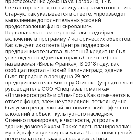
приспособление дома на ул. Гагарина, 17 в
Светлогорске под гостиницу апартаментного типа.
Старчук, как указывается в ответе, «производит
выполнение дополнительных условий
предоставления финансирования».
Первоначально экспертный совет
одобрил
включение в программу 7 исторических объектов.
Как следует из ответа Центра поддержки
предпринимательства, льготный кредит не был
утвержден на «Дом пастора» в Советске (так
называемая «Вилла Франка»). В 2018 году, как
сообщал
портал «Новый Калининград», здание
было передано в аренду на 29 лет
предпринимателю Виктору Огиенко (учредитель и
руководитель ООО «Спецгазавтоматика»,
«Лпмэнергострой» и «Лпм-Рос»). Как отмечается в
ответе фонда, заем не утвердили, поскольку «не
был усмотрен должный экономический эффект от
вложений в объект культурного наследия».
Огиенко
планировал
, в частности, устроить в
здании домовой храм. Также здесь планировались
музей, кафе и сувенирная лавка. Часть помещений
подходила под сдачу в аренду как офисы.