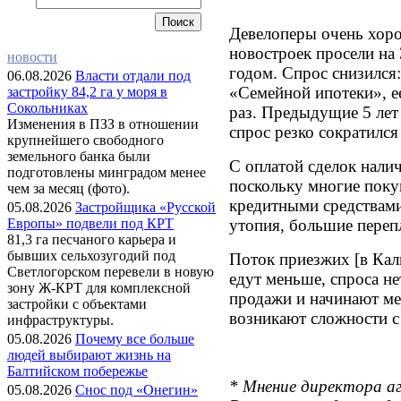
Девелоперы очень хор
новостроек просели на
новости
годом. Спрос снизился:
06.08.2026
Власти отдали под
«Семейной ипотеки», е
застройку 84,2 га у моря в
Сокольниках
раз. Предыдущие 5 лет 
Изменения в ПЗЗ в отношении
спрос резко сократился
крупнейшего свободного
земельного банка были
С оплатой сделок нали
подготовлены минградом менее
поскольку многие поку
чем за месяц (фото).
кредитными средствами
05.08.2026
Застройщика «Русской
утопия, большие перепл
Европы» подвели под КРТ
81,3 га песчаного карьера и
бывших сельхозугодий под
Поток приезжих [в Кал
Светлогорском перевели в новую
едут меньше, спроса н
зону Ж-КРТ для комплексной
продажи и начинают ме
застройки с объектами
возникают сложности с
инфраструктуры.
05.08.2026
Почему все больше
людей выбирают жизнь на
Балтийском побережье
* Мнение директора а
05.08.2026
Снос под «Онегин»