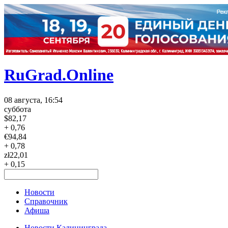
RuGrad.Online
08 августа, 16:54
суббота
$
82,17
+ 0,76
€
94,84
+ 0,78
zł
22,01
+ 0,15
Новости
Справочник
Афиша
Новости Калининграда