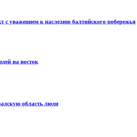
т с уважением к наследию балтийского побережья
юдей на восток
радскую область люди