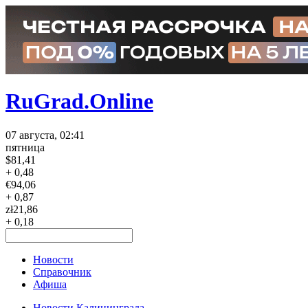
RuGrad.Online
07 августа, 02:41
пятница
$
81,41
+ 0,48
€
94,06
+ 0,87
zł
21,86
+ 0,18
Новости
Справочник
Афиша
Новости Калининграда