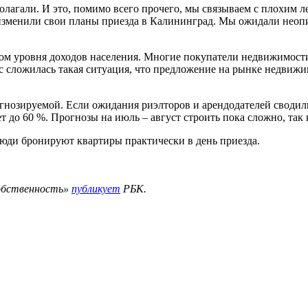
олагали. И это, помимо всего прочего, мы связываем с плохим л
зменили свои планы приезда в Калининград. Мы ожидали неопису
том уровня доходов населения. Многие покупатели недвижимост
ас сложилась такая ситуация, что предложение на рынке недвижи
нозируемой. Если ожидания риэлторов и арендодателей сводилис
ет до 60 %. Прогнозы на июль – август строить пока сложно, так
люди бронируют квартиры практически в день приезда.
обственность»
публикует
РБК.