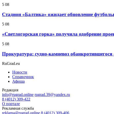
5 08
Стадион «Балтика» ожидает обновление футбольн
5 08
«Светлогорская горка» получила одобрение прое
5 08
Прокуратура: судно-камневоз обанкротившегося 
RuGrad.eu
Новости
Справочник
Афиша
Редакция
info@rugrad.online
rugrad.39@yandex.ru
8 (4012) 309-422
О портале
Рекламная служба
reklama@rugrad.online
8 (4012) 309-406