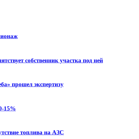
пионаж
тствует собственник участка под ней
еба» прошел экспертизу
10-15%
утствие топлива на АЗС