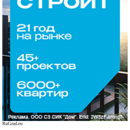
RuGrad.eu