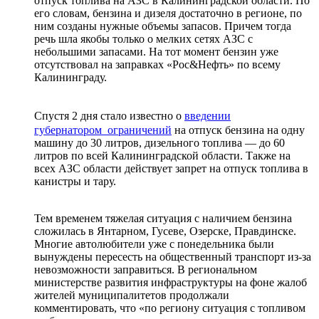
отпуск топлива на АЗС в Калининградской области. По
его словам, бензина и дизеля достаточно в регионе, по
ним созданы нужные объемы запасов. Причем тогда
речь шла якобы только о мелких сетях АЗС с
небольшими запасами. На тот момент бензин уже
отсутствовал на заправках «Рос&Нефть» по всему
Калининграду.
Спустя 2 дня стало известно о
введении
губернатором ограничений
на отпуск бензина на одну
машину до 30 литров, дизельного топлива — до 60
литров по всей Калининградской области. Также на
всех АЗС области действует запрет на отпуск топлива в
канистры и тару.
Тем временем тяжелая ситуация с наличием бензина
сложилась в Янтарном, Гусеве, Озерске, Правдинске.
Многие автолюбители уже с понедельника были
вынуждены пересесть на общественный транспорт из-за
невозможности заправиться. В региональном
министерстве развития инфраструктуры на фоне жалоб
жителей муниципалитетов продолжали
комментировать, что «по региону ситуация с топливом