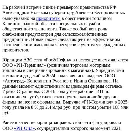
На рабочей встрече с вице-премьером правительства РФ
Александром Новаком губернатору Алексею Беспрозванных
было указано на
приоритеты
в обеспечении топливом
Калининградской области специальных служб и
общественного транспорта. Также особый контроль
снабжения предусмотрен для сельскохозяйственных
предприятий. Новак также сделал акцент на эффективном
распределении имеющихся ресурсов с учетом утвержденных
приоритетов.
Юрлицом АЗС сети «Рос&Нефть» в настоящее время является
ООО «РН-Терминал» (розничная торговля моторным
топливом в специализированных магазинах). Учредителями
компании до декабря 2024 года являлись владелец ООО
«Автоград» Константин Русанов и Ирина Страшнова. На
данный момент единственным владельцем фирмы осталась
Ирина Страшнова. С 2016 года у нее работает ИП по
оказанию услуг бухгалтерского учета, какие-либо другие
фирмы на нее не оформлены. Выручка «РН-Терминал» в 2025
году упала на 8 % до 2,4 млрд руб. при чистом убытке 168 млн
руб.
Ранее в качестве юрлица заправок этой сети фигурировало
ООО
«РН-Ойл»
, соучредителями которого на момент 2021