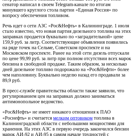
сенатор написал в своем Telegram-канале по итогам
минувшего круглого стола партии «Единая Россия» по
вопросу обеспечения топливом.
Речь идет о сети АЗС «Рос&Нефть» в Калининграде. 1 июля
стало известно, что новая партия дизельного топлива на этих
заправках продается буквально по «заградительной» цене
159,9 руб. за литр. Соответствующие объявления появились
на ряде точек на Сельме, Советском проспекте и на
Московском проспекте. Ранее на этой сети дизель отпускали
по цене 99,99 руб. за литр при полном отсутствии всех марок
бензина в свободной продаже. Таким образом, за несколько
дней дизельное топливо подорожало на «Рос&Нефти» более
чем наполовину. Буквально неделю назад его продавали за
89,9 руб.
В пресс-службе правительства области также заявили, что
регулированием цен на заправках должно заниматься
антимонопольное ведомство.
«Рос&Нефть» не имеет никакого отношения к ПАО
«Роснефть» и считается
мелким оптовиком
топлива в
Калининградской области с небольшими мощностями для
хранения. На этих АЗС в первую очередь закончился бензин
марок АИ-92 и АИ-95 в самом начале трудностей с