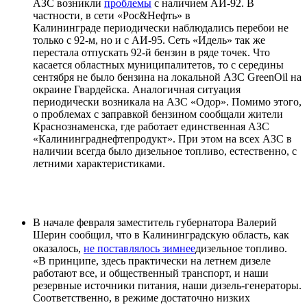
АЗС возникли
проблемы
с наличием АИ-92. В
частности, в сети «Рос&Нефть» в
Калининграде периодически наблюдались перебои не
только с 92-м, но и с АИ-95. Сеть «Идель» так же
перестала отпускать 92-й бензин в ряде точек. Что
касается областных муниципалитетов, то с середины
сентября не было бензина на локальной АЗС GreenOil на
окраине Гвардейска. Аналогичная ситуация
периодически возникала на АЗС «Одор». Помимо этого,
о проблемах с заправкой бензином сообщали жители
Краснознаменска, где работает единственная АЗС
«Калининграднефтепродукт». При этом на всех АЗС в
наличии всегда было дизельное топливо, естественно, с
летними характеристиками.
В начале февраля заместитель губернатора Валерий
Шерин сообщил, что в Калининградскую область, как
оказалось,
не поставлялось зимнее
дизельное топливо.
«В принципе, здесь практически на летнем дизеле
работают все, и общественный транспорт, и наши
резервные источники питания, наши дизель-генераторы.
Соответственно, в режиме достаточно низких