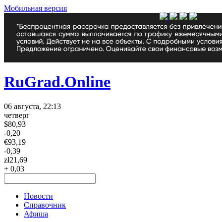
Мобильная версия
RuGrad.Online
06 августа, 22:13
четверг
$
80,93
-0,20
€
93,19
-0,39
zł
21,69
+ 0,03
Новости
Справочник
Афиша