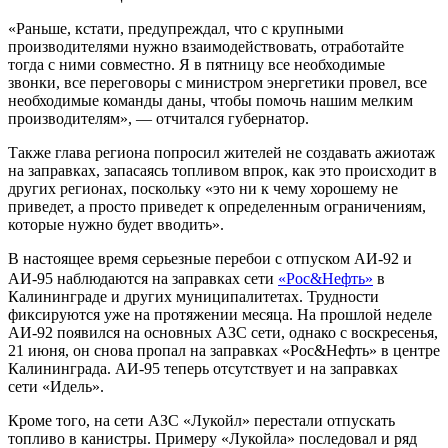
«Раньше, кстати, предупреждал, что с крупными
производителями нужно взаимодействовать, отработайте
тогда с ними совместно. Я в пятницу все необходимые
звонки, все переговоры с министром энергетики провел, все
необходимые команды даны, чтобы помочь нашим мелким
производителям», — отчитался губернатор.
Также глава региона попросил жителей не создавать ажиотаж
на заправках, запасаясь топливом впрок, как это происходит в
других регионах, поскольку «это ни к чему хорошему не
приведет, а просто приведет к определенным ограничениям,
которые нужно будет вводить».
В настоящее время серьезные перебои с отпуском АИ-92 и
АИ-95 наблюдаются на заправках сети
«Рос&Нефть»
в
Калининграде и других муниципалитетах. Трудности
фиксируются уже на протяжении месяца. На прошлой неделе
АИ-92 появился на основных АЗС сети, однако с воскресенья,
21 июня, он снова пропал на заправках «Рос&Нефть» в центре
Калининграда. АИ-95 теперь отсутствует и на заправках
сети «Идель».
Кроме того, на сети АЗС «Лукойл» перестали отпускать
топливо в канистры. Примеру «Лукойла» последовал и ряд