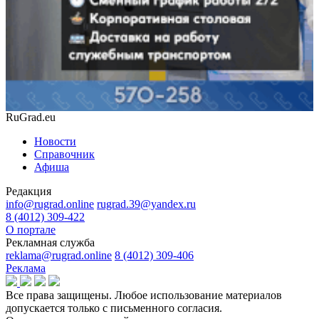
RuGrad.eu
Новости
Справочник
Афиша
Редакция
info@rugrad.online
rugrad.39@yandex.ru
8 (4012) 309-422
О портале
Рекламная служба
reklama@rugrad.online
8 (4012) 309-406
Реклама
Все права защищены. Любое использование материалов
допускается только с письменного согласия.