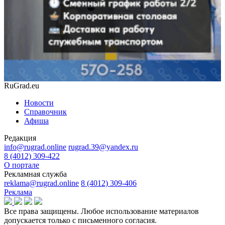
RuGrad.eu
Новости
Справочник
Афиша
Редакция
info@rugrad.online
rugrad.39@yandex.ru
8 (4012) 309-422
О портале
Рекламная служба
reklama@rugrad.online
8 (4012) 309-406
Реклама
Все права защищены. Любое использование материалов
допускается только с письменного согласия.