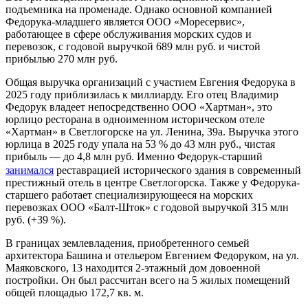
подъемника на променаде. Однако основной компанией
Федорука-младшего является ООО «Моресервис»,
работающее в сфере обслуживания морских судов и
перевозок, с годовой выручкой 689 млн руб. и чистой
прибылью 270 млн руб.
Общая выручка организаций с участием Евгения Федорука в
2025 году приблизилась к миллиарду. Его отец Владимир
Федорук владеет непосредственно ООО «Хартман», это
юрлицо ресторана в одноименном историческом отеле
«Хартман» в Светлогорске на ул. Ленина, 39а. Выручка этого
юрлица в 2025 году упала на 53 % до 43 млн руб., чистая
прибыль — до 4,8 млн руб. Именно Федорук-старший
занимался
реставрацией исторического здания в современный
престижный отель в центре Светлогорска. Также у Федорука-
старшего работает специализирующееся на морских
перевозках ООО «Балт-Шток» с годовой выручкой 315 млн
руб. (+39 %).
В границах землевладения, приобретенного семьей
архитектора Башина и отельером Евгением Федоруком, на ул.
Маяковского, 13 находится 2-этажный дом довоенной
постройки. Он был рассчитан всего на 5 жилых помещений
общей площадью 172,7 кв. м.