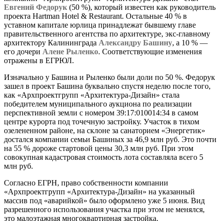
Евгений Федорук
(50 %), который известен как руководитель
проекта Hartman Hotel & Restaurant. Остальные 40 % в
уставном капитале юрлица принадлежат бывшему главе
правительственного агентства по архитектуре, экс-главному
архитектору Калининграда
Александру Башину
, а 10 % —
его дочери
Алене Рыленко
. Соответствующие изменения
отражены в ЕГРЮЛ.
Изначально у Башина и Рыленко были доли по 50 %. Федорук
зашел в проект Башина буквально спустя неделю после того,
как «Архпроектгрупп «Архитектура-Дизайн» стала
победителем муниципального аукциона по реализации
перспективной земли с номером 39:17:010014:34 в самом
центре курорта под точечную застройку. Участок в тихом
озелененном районе, на склоне за санаторием «Энергетик»
достался компании семьи Башиных за 46,9 млн руб. Это почти
на 55 % дороже стартовой цены 30,3 млн руб. При этом
совокупная кадастровая стоимость лота составляла всего 5
млн руб.
Согласно ЕГРН, право собственности компании
«Архпроектгрупп «Архитектура-Дизайн» на указанный
массив под «аварийкой» было оформлено уже 5 июня. Вид
разрешенного использования участка при этом не менялся,
это малоэтажная многоквартирная застройка.