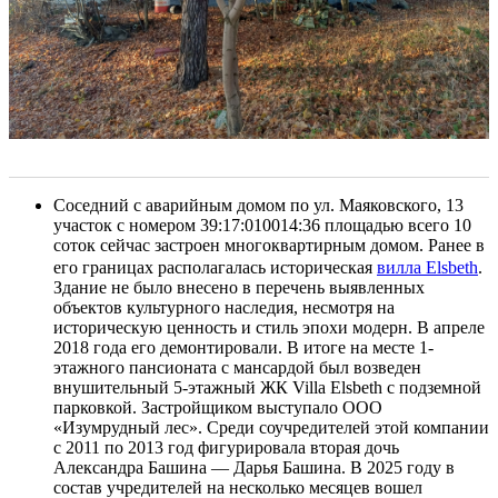
Соседний с аварийным домом по ул. Маяковского, 13
участок с номером 39:17:010014:36 площадью всего 10
соток сейчас застроен многоквартирным домом. Ранее в
его границах располагалась историческая
вилл
а Elsbeth
.
Здание не было внесено в перечень выявленных
объектов культурного наследия, несмотря на
историческую ценность и стиль эпохи модерн. В апреле
2018 года его демонтировали. В итоге на месте 1-
этажного пансионата с мансардой был возведен
внушительный 5-этажный ЖК Villa Elsbeth с подземной
парковкой. Застройщиком выступало ООО
«Изумрудный лес». Среди соучредителей этой компании
с 2011 по 2013 год фигурировала вторая дочь
Александра Башина — Дарья Башина. В 2025 году в
состав учредителей на несколько месяцев вошел