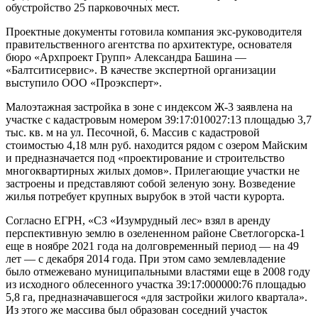
обустройство 25 парковочных мест.
Проектные документы готовила компания экс-руководителя
правительственного агентства по архитектуре, основателя
бюро «Архпроект Групп» Александра Башина —
«Балтситисервис». В качестве экспертной организации
выступило ООО «Проэксперт».
Малоэтажная застройка в зоне с индексом Ж-3 заявлена на
участке с кадастровым номером 39:17:010027:13 площадью 3,7
тыс. кв. м на ул. Песочной, 6. Массив с кадастровой
стоимостью 4,18 млн руб. находится рядом с озером Майским
и предназначается под «проектирование и строительство
многоквартирных жилых домов». Прилегающие участки не
застроены и представляют собой зеленую зону. Возведение
жилья потребует крупных вырубок в этой части курорта.
Согласно ЕГРН, «СЗ «Изумрудный лес» взял в аренду
перспективную землю в озелененном районе Светлогорска-1
еще в ноябре 2021 года на долговременный период — на 49
лет — с декабря 2014 года. При этом само землевладение
было отмежевано муниципальными властями еще в 2008 году
из исходного облесенного участка 39:17:000000:76 площадью
5,8 га, предназначавшегося «для застройки жилого квартала».
Из этого же массива был образован соседний участок