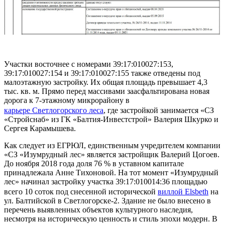
Участки восточнее с номерами 39:17:010027:153,
39:17:010027:154 и 39:17:010027:155 также отведены под
малоэтажную застройку. Их общая площадь превышает 4,3
тыс. кв. м. Прямо перед массивами заасфальтирована новая
дорога к 7-этажному микрорайону в
карьере Светлогорского леса
, где застройкой занимается «СЗ
«Стройснаб» из ГК «Балтия-Инвестстрой» Валерия Шкурко и
Сергея Карамышева.
Как следует из ЕГРЮЛ, единственным учредителем компании
«СЗ «Изумрудный лес» является застройщик Валерий Цогоев.
До ноября 2018 года доля 76 % в уставном капитале
принадлежала Анне Тихоновой. На тот момент «Изумрудный
лес» начинал застройку участка 39:17:010014:36 площадью
всего 10 соток под снесенной исторической
виллой Elsbeth
на
ул. Балтийской в Светлогорске-2. Здание не было внесено в
перечень выявленных объектов культурного наследия,
несмотря на историческую ценность и стиль эпохи модерн. В