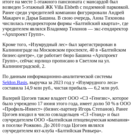
итоге на месте 1-этажного пансионата с мансардой был
возведен 5-этажный ЖК Villa Elsbeth с подземной парковкой.
Ранее среди учредителей компании фигурировали Андрей
Макарич и Дарья Башина. В свою очередь, Анна Тихонова
числилась гендиректором фирмы «Балтийский квартал», где
учредителем являлся Владимир Тихонов — экс-гендиректор
«Архпроект Групп».
Кроме того, «Изумрудный лес» был зарегистрирован в
Калининграде на Московском проспекте, 40 в «Балтийском
бизнес-центре», где работает бюро Башина «Архпроект
Групп», сейчас юрлицо прописано в Светлом на ул.
Калининградской, 2.
По данным информационно-аналитической системы
Seldon.Basis
, выручка за 2023 год у «Изумрудного леса»
составила 14,9 млн руб., чистая прибыль — 6,2 млн руб.
Валерий Цогоев также владеет ООО «СЗ «Генезис», которое
было учреждено 17 июня этого года, имеет долю 50 % в ООО
«Профиль-Инвест» (бизнес-партнер Игорь Степанов). Ранее
Цогоев входил в число совладельцев «СЗ «Геанд» и был
соучредителем ООО «Балтийская птицеводческая компания»
в поселке Рожково. До 2010 года Цогоев являлся
соучредителем яхт-клуба «Балтийская Ривьера».