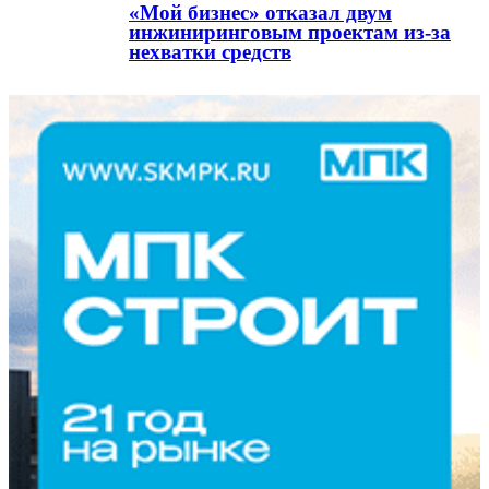
«Мой бизнес» отказал двум
инжиниринговым проектам из-за
нехватки средств