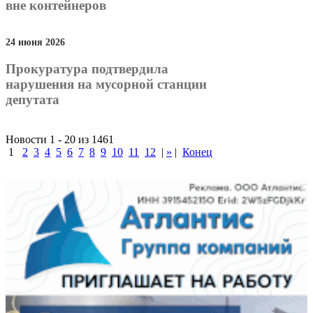
вне контейнеров
24 июня 2026
Прокуратура подтвердила
нарушения на мусорной станции
депутата
Новости 1 - 20 из 1461
1
2
3
4
5
6
7
8
9
10
11
12
|
»
|
Конец