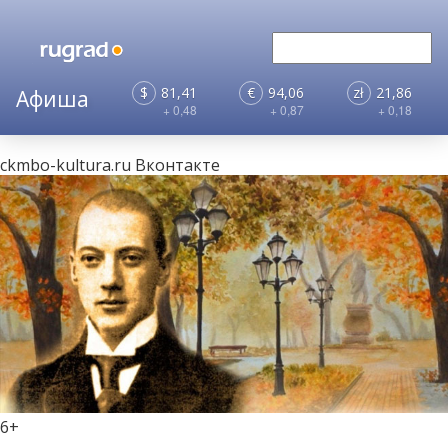
$
81,41
€
94,06
zł
21,86
+ 0,48
+ 0,87
+ 0,18
ckmbo-kultura.ru
Вконтакте
6+