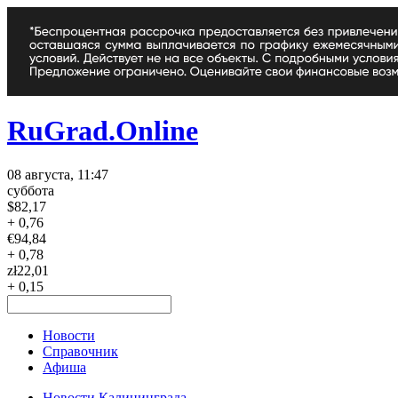
RuGrad.Online
08 августа, 11:47
суббота
$
82,17
+ 0,76
€
94,84
+ 0,78
zł
22,01
+ 0,15
Новости
Справочник
Афиша
Новости Калининграда