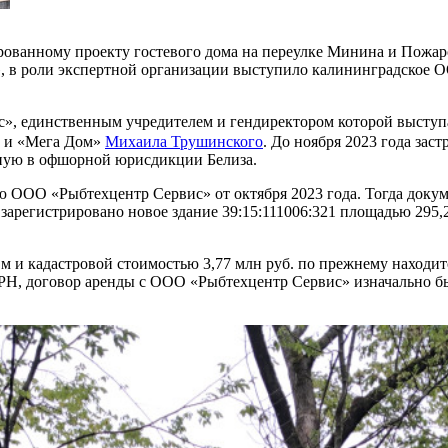
ованному проекту гостевого дома на переулке Минина и Пожарск
 в роли экспертной организации выступило калининградское О
с», единственным учредителем и гендиректором которой высту
» и «Мега Дом»
Михаила Трушинского
. До ноября 2023 года за
нную в офшорной юрисдикции Белиза.
ю ООО «Рыбтехцентр Сервис» от октября 2023 года. Тогда доку
:5 зарегистрировано новое здание 39:15:111006:321 площадью 295,
 м и кадастровой стоимостью 3,77 млн руб. по прежнему находи
Н, договор аренды с ООО «Рыбтехцентр Сервис» изначально был 