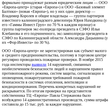
формально принадлежат разным юридическим лицам — ООО
«Европа-центр» (старая «Европа») и ООО «Базовый элемент
Балтики» (новая «Европа»), но у них один директор —
Владимир Королев и общие владельцы — группа партнеров
известного калининградского девелопера Юрия Находкина (у
его «Гаммы Инвест Груп» по 70 % в каждом юрлице) и
группа партнеров экс-полпреда президента в СЗФО Ильи
Клебанова и его подчиненного, экс-замполпреда президента в
СЗФО по Калининградской области Александра Дацышина (у
их «Фор-Инвеста» по 30 %).
ООО «Европа-центр» не зарегистрирован как субъект малого
и среднего предпринимательства, поэтому в торговом центре
регулярно проводились пожарные проверки. В ноябре 2015
года инспекторы
выявили
14 нарушений, связанных
необеспечением безопасности людей и нарушением правил
противопожарного режима, систем защиты, сигнализации и
оповещения, пожаротушения требований пожарной
безопасности в системах отопления, вентиляции и
кондиционирования. Перечень конкретных нарушений не
раскрывается. По итогам проверки на представителя
собственника ТЦ «Европа» Павла Стержанова было
возбуждено 14 административных производств, сумма штрафа
составила до 15 тыс. руб. за каждое нарушение.