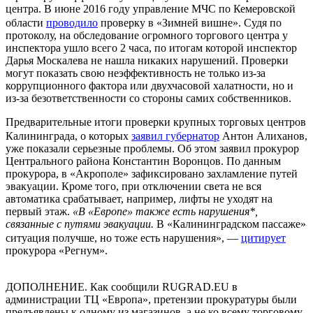
центра. В июне 2016 году управление МЧС по Кемеровской
области
проводило
проверку в «Зимней вишне». Судя по
протоколу, на обследование огромного торгового центра у
инспектора ушло всего 2 часа, по итогам которой инспектор
Дарья Москалева не нашла никаких нарушений. Проверки
могут показать свою неэффективность не только из-за
коррупционного фактора или двухчасовой халатности, но и
из-за безответственности со стороны самих собственников.
Предварительные итоги проверки крупных торговых центров
Калининграда, о которых
заявил губернатор
Антон Алиханов,
уже показали серьезные проблемы. Об этом заявил прокурор
Центрального района Константин Воронцов. По данным
прокурора, в «Акрополе» зафиксировано захламление путей
эвакуации. Кроме того, при отключении света не вся
автоматика срабатывает, например, лифты не уходят на
первый этаж.
«В «Европе» также есть нарушения*,
связанные с путями эвакуации.
В «Калининградском пассаже»
ситуация получше, но тоже есть нарушения», —
цитирует
прокурора «Регнум».
ДОПОЛНЕНИЕ. Как сообщили RUGRAD.EU в
администрации ТЦ «Европа», претензии прокуратуры были
предъявлены к одному из магазинов, а не ко всему торговому