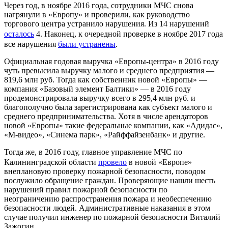
Через год, в ноябре 2016 года, сотрудники МЧС снова
нагрянули в «Европу» и проверили, как руководство
торгового центра устранило нарушения. Из 14 нарушений
осталось
4. Наконец, к очередной проверке в ноябре 2017 года
все нарушения
были устранены
.
Официальная годовая выручка «Европы-центра» в 2016 году
чуть превысила выручку малого и среднего предприятия —
819,6 млн руб. Тогда как собственник новой «Европы» —
компания «Базовый элемент Балтики» — в 2016 году
продемонстрировала выручку всего в 295,4 млн руб. и
благополучно была зарегистрирована как субъект малого и
среднего предпринимательства. Хотя в числе арендаторов
новой «Европы» такие федеральные компании, как «Адидас»,
«М-видео», «Синема парк», «Райффайзенбанк» и другие.
Тогда же, в 2016 году, главное управление МЧС по
Калининградской области
провело
в новой «Европе»
внеплановую проверку пожарной безопасности, поводом
послужило обращение граждан. Проверяющие нашли шесть
нарушений правил пожарной безопасности по
неограничению распространения пожара и необеспечению
безопасности людей. Административные наказания в этом
случае получил инженер по пожарной безопасности Виталий
Зажогин.