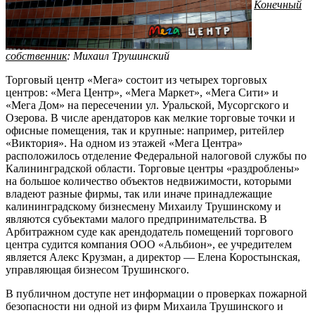
Конечный
собственник
: Михаил Трушинский
Торговый центр «Мега» состоит из четырех торговых
центров: «Мега Центр», «Мега Маркет», «Мега Сити» и
«Мега Дом» на пересечении ул. Уральской, Мусоргского и
Озерова. В числе арендаторов как мелкие торговые точки и
офисные помещения, так и крупные: например, ритейлер
«Виктория». На одном из этажей «Мега Центра»
расположилось отделение Федеральной налоговой службы по
Калининградской области. Торговые центры «раздроблены»
на большое количество объектов недвижимости, которыми
владеют разные фирмы, так или иначе принадлежащие
калининградскому бизнесмену Михаилу Трушинскому и
являются субъектами малого предпринимательства. В
Арбитражном суде как арендодатель помещений торгового
центра судится компания ООО «Альбион», ее учредителем
является Алекс Крузман, а директор — Елена Коростынская,
управляющая бизнесом Трушинского.
В публичном доступе нет информации о проверках пожарной
безопасности ни одной из фирм Михаила Трушинского и