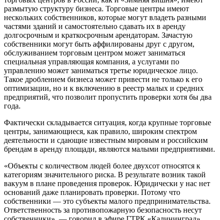
размытую структуру бизнеса. Торговые центры имеют
нескольких собственников, которые могут владеть разными
частями зданий и самостоятельно сдавать их в аренду
долгосрочным и краткосрочным арендаторам. Зачастую
собственники могут быть аффилированы друг с другом,
обслуживанием торговым центром может заниматься
специальная управляющая компания, а услугами по
управлению может заниматься третье юридическое лицо.
Такое дроблением бизнеса может привести не только к его
оптимизации, но и к включению в реестр малых и средних
предприятий, что позволит пропустить проверки хотя бы два
года.
Фактически складывается ситуация, когда крупные торговые
центры, занимающиеся, как правило, широким спектром
деятельности и сдающие известным мировым и российским
брендам в аренду площади, являются малыми предприятиями.
«Объекты с количеством людей более двухсот относятся к
категориям значительного риска. В результате возник такой
вакуум в плане проведения проверок. Юридически у нас нет
оснований даже планировать проверки. Потому что
собственники — это субъекты малого предпринимательства.
Ответственность за противопожарную безопасность несут
собственники», — говорил в эфире ГТРК «Калининград»