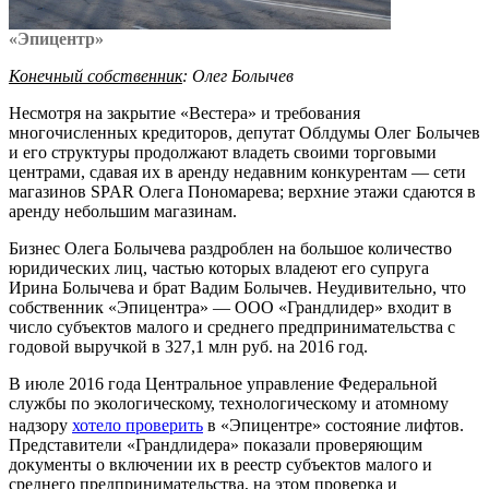
«Эпицентр»
Конечный собственник
: Олег Болычев
Несмотря на закрытие «Вестера» и требования
многочисленных кредиторов, депутат Облдумы Олег Болычев
и его структуры продолжают владеть своими торговыми
центрами, сдавая их в аренду недавним конкурентам — сети
магазинов SPAR Олега Пономарева; верхние этажи сдаются в
аренду небольшим магазинам.
Бизнес Олега Болычева раздроблен на большое количество
юридических лиц, частью которых владеют его супруга
Ирина Болычева и брат Вадим Болычев. Неудивительно, что
собственник «Эпицентра» — ООО «Грандлидер» входит в
число субъектов малого и среднего предпринимательства с
годовой выручкой в 327,1 млн руб. на 2016 год.
В июле 2016 года Центральное управление Федеральной
службы по экологическому, технологическому и атомному
надзору
хотело проверить
в «Эпицентре» состояние лифтов.
Представители «Грандлидера» показали проверяющим
документы о включении их в реестр субъектов малого и
среднего предпринимательства, на этом проверка и