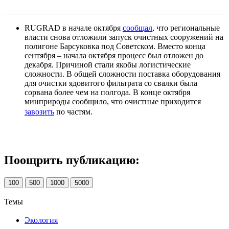
RUGRAD в начале октября
сообщал
, что региональные
власти снова отложили запуск очистных сооружений на
полигоне Барсуковка под Советском. Вместо конца
сентября – начала октября процесс был отложен до
декабря. Причиной стали якобы логистические
сложности. В общей сложности поставка оборудования
для очистки ядовитого фильтрата со свалки была
сорвана более чем на полгода. В конце октября
минприроды сообщило, что очистные приходится
завозить
по частям.
Поощрить публикацию:
100
500
1000
5000
Темы
Экология