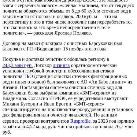
взята с серьезным запасом. «Сейчас мы знаем, что от текущего
полигона образуются объемы от 5 до 60 куб. м сточных вод в
зависимости от погоды и осадков. 200 куб. м — это на
перспективу и это в том числе позволит нам переработать то,
что скопилось за это время непосредственно в теле
полигона», — рассказал Ярослав Поляков.
Договор на вывоз фильтрата с очистных Барсуковки был
заключен с ГП «Водоканал» 15 ноября этого года.
Покупка и доставка очистных обошлась региону в
243,3 млн руб.
Договор
лизинга
обратноосмотической
установки глубокой очистки и обессоливания стоков
полигона ТБО (станция очистки сточных фильтрационных
вод и иных отходов) был заключен с АО «Ак Барс лизинг» из
Казани. Поставщиком системы очистки сточных вод для
Барсуковки была выбрана компания «БМТ-сервис» из
Владимира. Согласно ЕГРЮЛ, ее учредителями выступают
Михаил Буторин и Иван Ерогин. «БМТ-сервис»
специализируется на производстве оборудования и установок
для фильтрования или очистки жидкостей. По данным
сервиса проверки контрагентов
Rusprofile
, за 2023 год юрлицо
заработало 4,52 млрд руб. Чистая прибыль составила 76,7 млн
руб.