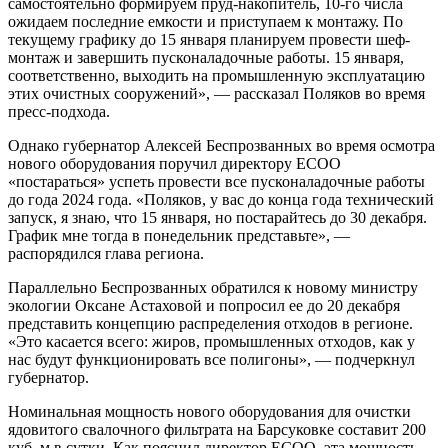
самостоятельно формируем пруд-накопитель, 10-го числа
ожидаем последние емкости и приступаем к монтажу. По
текущему графику до 15 января планируем провести шеф-
монтаж и завершить пусконаладочные работы. 15 января,
соответственно, выходить на промышленную эксплуатацию
этих очистных сооружений», — рассказал Поляков во время
пресс-подхода.
Однако губернатор Алексей Беспрозванных во время осмотра
нового оборудования поручил директору ЕСОО
«постараться» успеть провести все пусконаладочные работы
до года 2024 года. «Поляков, у вас до конца года технический
запуск, я знаю, что 15 января, но постарайтесь до 30 декабря.
График мне тогда в понедельник представьте», —
распорядился глава региона.
Параллельно Беспрозванных обратился к новому министру
экологии Оксане Астаховой и попросил ее до 20 декабря
представить концепцию распределения отходов в регионе.
«Это касается всего: жиров, промышленных отходов, как у
нас будут функционировать все полигоны», — подчеркнул
губернатор.
Номинальная мощность нового оборудования для очистки
ядовитого свалочного фильтрата на Барсуковке составит 200
куб. м в сутки. Как пояснил директор ЕСОО, эта мощность