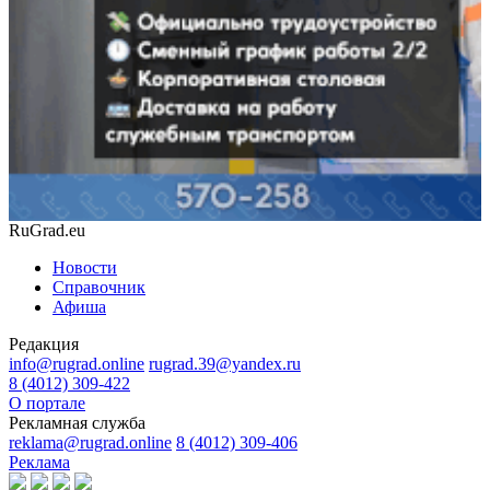
RuGrad.eu
Новости
Справочник
Афиша
Редакция
info@rugrad.online
rugrad.39@yandex.ru
8 (4012) 309-422
О портале
Рекламная служба
reklama@rugrad.online
8 (4012) 309-406
Реклама