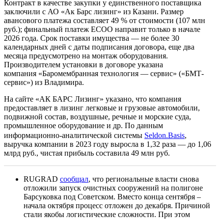
Контракт в качестве закупки у единственного поставщика
заключили с АО «Ак Барс лизинг» из Казани. Размер
авансового платежа составляет 49 % от стоимости (107 млн
руб.); финальный платеж ЕСОО направит только в начале
2026 года. Срок поставки имущества — не более 30
календарных дней с даты подписания договора, еще два
месяца предусмотрено на монтаж оборудования.
Производителем установки в договоре указана
компания «Баромембранная технология — сервис» («БМТ-
сервис») из Владимира.
На сайте «АК БАРС Лизинг» указано, что компания
предоставляет в лизинг легковые и грузовые автомобили,
подвижной состав, воздушные, речные и морские суда,
промышленное оборудование и др. По данным
информационно-аналитической системы
Seldon.Basis
,
выручка компании в 2023 году выросла в 1,32 раза — до 1,06
млрд руб., чистая прибыль составила 49 млн руб.
RUGRAD
сообщал
, что региональные власти снова
отложили запуск очистных сооружений на полигоне
Барсуковка под Советском. Вместо конца сентября –
начала октября процесс отложен до декабря. Причиной
стали якобы логистические сложности. При этом