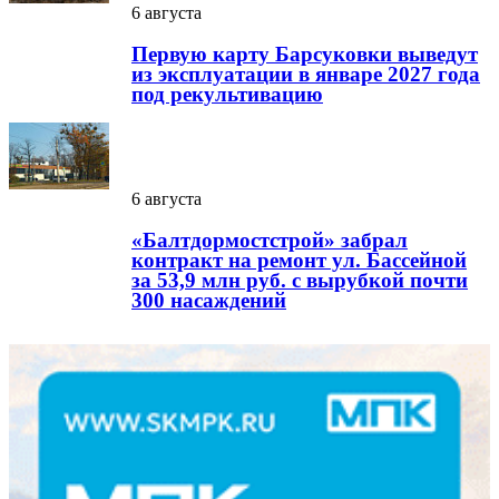
6 августа
Первую карту Барсуковки выведут
из эксплуатации в январе 2027 года
под рекультивацию
6 августа
«Балтдормостстрой» забрал
контракт на ремонт ул. Бассейной
за 53,9 млн руб. с вырубкой почти
300 насаждений