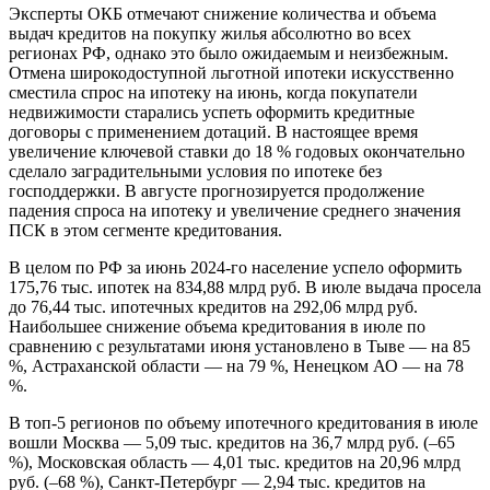
Эксперты ОКБ отмечают снижение количества и объема
выдач кредитов на покупку жилья абсолютно во всех
регионах РФ, однако это было ожидаемым и неизбежным.
Отмена широкодоступной льготной ипотеки искусственно
сместила спрос на ипотеку на июнь, когда покупатели
недвижимости старались успеть оформить кредитные
договоры с применением дотаций. В настоящее время
увеличение ключевой ставки до 18 % годовых окончательно
сделало заградительными условия по ипотеке без
господдержки. В августе прогнозируется продолжение
падения спроса на ипотеку и увеличение среднего значения
ПСК в этом сегменте кредитования.
В целом по РФ за июнь 2024-го население успело оформить
175,76 тыс. ипотек на 834,88 млрд руб. В июле выдача просела
до 76,44 тыс. ипотечных кредитов на 292,06 млрд руб.
Наибольшее снижение объема кредитования в июле по
сравнению с результатами июня установлено в Тыве — на 85
%, Астраханской области — на 79 %, Ненецком АО — на 78
%.
В топ-5 регионов по объему ипотечного кредитования в июле
вошли Москва — 5,09 тыс. кредитов на 36,7 млрд руб. (–65
%), Московская область — 4,01 тыс. кредитов на 20,96 млрд
руб. (–68 %), Санкт-Петербург — 2,94 тыс. кредитов на